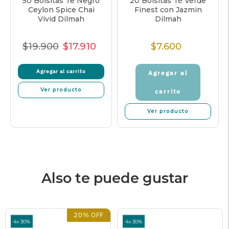
50 Bolsitas Te Negro
20 Bolsitas Té Verde
Ceylon Spice Chai
Finest con Jazmin
Vivid Dilmah
Dilmah
$19.900
$17.910
$7.600
Precio
Precio
Precio
Precio
normal
de
unitario
normal
Agregar al carrito
oferta
Agregar al
Ver producto
carrito
Ver producto
Also te puede gustar
20% OFF
4x 30%
4x 30%