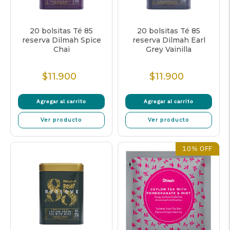
20 bolsitas Té 85
20 bolsitas Té 85
reserva Dilmah Spice
reserva Dilmah Earl
Chai
Grey Vainilla
$11.900
$11.900
Precio
Precio
normal
normal
Agregar al carrito
Agregar al carrito
Ver producto
Ver producto
10% OFF