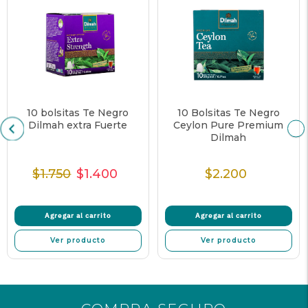
10 bolsitas Te Negro
10 Bolsitas Te Negro
Dilmah extra Fuerte
Ceylon Pure Premium
Dilmah
$1.750
$1.400
$2.200
Precio
Precio
Precio
Precio
normal
de
unitario
normal
oferta
Agregar al carrito
Agregar al carrito
Ver producto
Ver producto