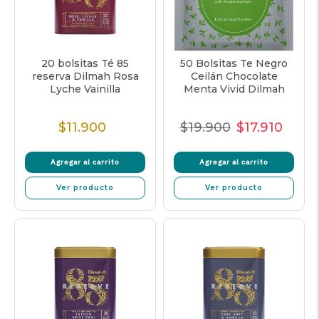
20 bolsitas Té 85
50 Bolsitas Te Negro
reserva Dilmah Rosa
Ceilán Chocolate
Lyche Vainilla
Menta Vivid Dilmah
$11.900
$19.900
$17.910
Precio
Precio
Precio
Preci
normal
normal
de
unita
Agregar al carrito
Agregar al carrito
oferta
Ver producto
Ver producto