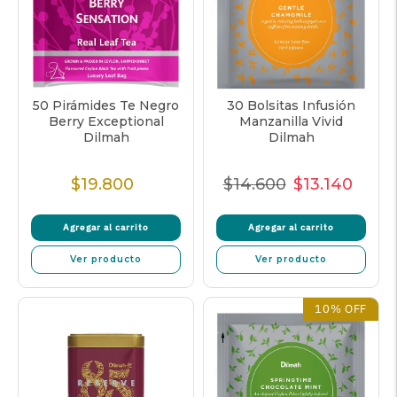
50 Pirámides Te Negro
30 Bolsitas Infusión
Berry Exceptional
Manzanilla Vivid
Dilmah
Dilmah
$19.800
$14.600
$13.140
Precio
Precio
Precio
Preci
normal
normal
de
unita
Agregar al carrito
Agregar al carrito
oferta
Ver producto
Ver producto
10% OFF