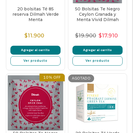
20 bolsitas Té 85
50 Bolsitas Te Negro
reserva Dilmah Verde
Ceylon Granada y
Menta
Menta Vivid Dilmah
$11.900
$19.900
$17.910
Precio
Precio
Precio
Preci
normal
normal
de
unita
Agregar al carrito
Agregar al carrito
oferta
Ver producto
Ver producto
10% OFF
AGOTADO