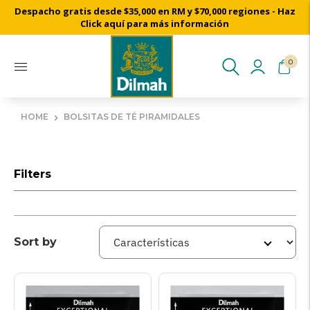
Despacho gratis desde $35,000 en RM y $70,000 regiones - Haz
Click aquí para más información
0
›
HOME
BOLSITAS DE TÉ PIRAMIDALES
Filters
Sort by