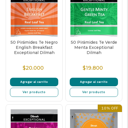
50 Pirámides Te Negro
50 Pirámides Te Verde
English Breakfast
Menta Exceptional
Exceptional Dilmah
Dilmah
$20.000
$19.800
Precio
Precio
normal
normal
Agregar al carrito
Agregar al carrito
Ver producto
Ver producto
10% OFF