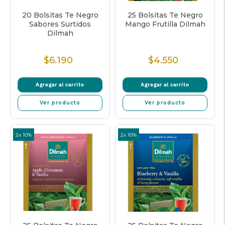
20 Bolsitas Te Negro
25 Bolsitas Te Negro
Sabores Surtidos
Mango Frutilla Dilmah
Dilmah
$6.190
$4.550
Precio
Precio
normal
normal
Agregar al carrito
Agregar al carrito
Ver producto
Ver producto
2x 10%
2x 10%