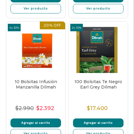
Ver producto
Ver producto
20% OFF
4x 30%
2x 10%
10 Bolsitas Infusión
100 Bolsitas Te Negro
Manzanilla Dilmah
Earl Grey Dilmah
$2.990
$2.392
$17.400
Precio
Precio
Precio
Precio
normal
de
unitario
normal
Agregar al carrito
Agregar al carrito
oferta
Ver producto
Ver producto