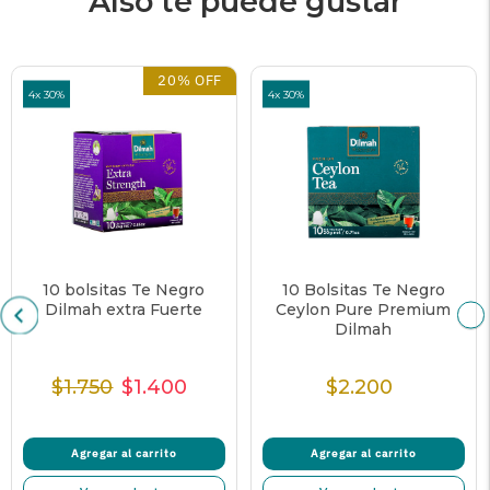
Also te puede gustar
20% OFF
4x 30%
4x 30%
10 bolsitas Te Negro
10 Bolsitas Te Negro
Dilmah extra Fuerte
Ceylon Pure Premium
Dilmah
$1.750
$1.400
$2.200
Precio
Precio
Precio
Precio
normal
de
unitario
normal
oferta
Agregar al carrito
Agregar al carrito