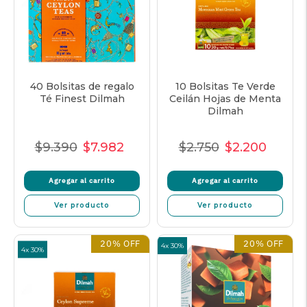
40 Bolsitas de regalo
10 Bolsitas Te Verde
Té Finest Dilmah
Ceilán Hojas de Menta
Dilmah
$9.390
$7.982
$2.750
$2.200
Precio
Precio
Precio
Precio
Precio
Precio
normal
de
unitario
normal
de
unitar
Agregar al carrito
Agregar al carrito
oferta
oferta
Ver producto
Ver producto
20% OFF
20% OFF
4x 30%
4x 30%