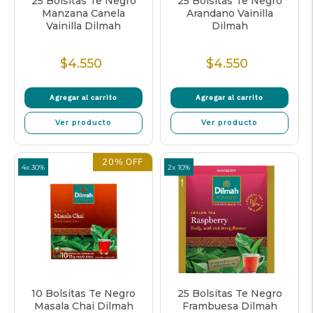
25 Bolsitas Te Negro
25 Bolsitas Te Negro
Manzana Canela
Arandano Vainilla
Vainilla Dilmah
Dilmah
$4.550
$4.550
Precio
Precio
normal
normal
Agregar al carrito
Agregar al carrito
Ver producto
Ver producto
20% OFF
4x 30%
2x 10%
10 Bolsitas Te Negro
25 Bolsitas Te Negro
Masala Chai Dilmah
Frambuesa Dilmah