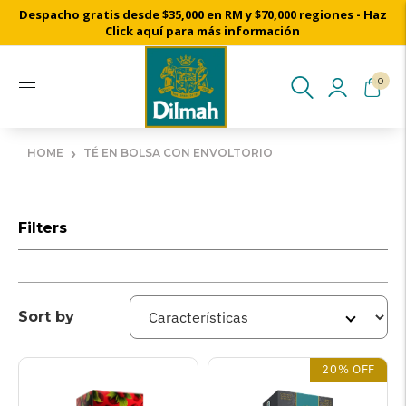
Despacho gratis desde $35,000 en RM y $70,000 regiones - Haz
Click aquí para más información
0
›
HOME
TÉ EN BOLSA CON ENVOLTORIO
Filters
Sort by
20% OFF