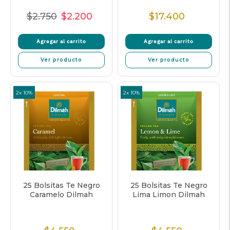
$2.750
$2.200
$17.400
Precio
Precio
Precio
Precio
normal
de
unitario
normal
Agregar al carrito
Agregar al carrito
oferta
Ver producto
Ver producto
2x 10%
2x 10%
25 Bolsitas Te Negro
25 Bolsitas Te Negro
Caramelo Dilmah
Lima Limon Dilmah