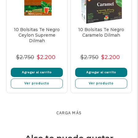
10 Bolsitas Te Negro
10 Bolsitas Te Negro
Ceylon Supreme
Caramelo Dilmah
Dilmah
$2.750
$2.200
$2.750
$2.200
Precio
Precio
Precio
Precio
Precio
Precio
normal
de
unitario
normal
de
unitar
Agregar al carrito
Agregar al carrito
oferta
oferta
Ver producto
Ver producto
CARGA MÁS