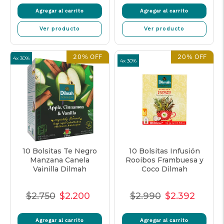
Agregar al carrito
Agregar al carrito
oferta
Ver producto
Ver producto
20% OFF
20% OFF
4x 30%
4x 30%
10 Bolsitas Te Negro
10 Bolsitas Infusión
Manzana Canela
Rooibos Frambuesa y
Vainilla Dilmah
Coco Dilmah
$2.750
$2.200
$2.990
$2.392
Precio
Precio
Precio
Precio
Precio
Precio
normal
de
unitario
normal
de
unitar
Agregar al carrito
Agregar al carrito
oferta
oferta