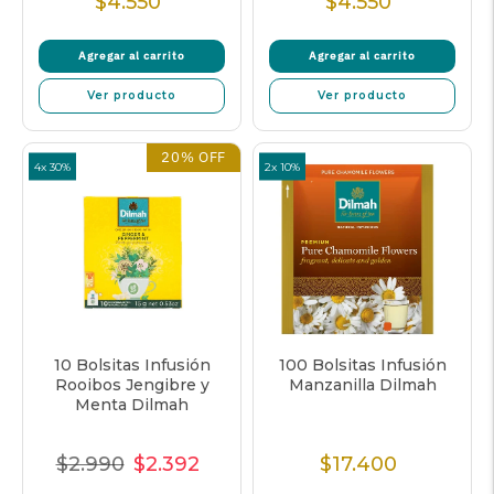
$4.550
$4.550
Precio
Precio
normal
normal
Agregar al carrito
Agregar al carrito
Ver producto
Ver producto
20% OFF
4x 30%
2x 10%
10 Bolsitas Infusión
100 Bolsitas Infusión
Rooibos Jengibre y
Manzanilla Dilmah
Menta Dilmah
$2.990
$2.392
$17.400
Precio
Precio
Precio
Precio
normal
de
unitario
normal