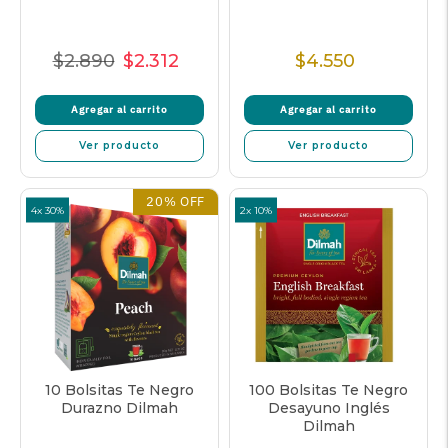
$2.890
$2.312
$4.550
Precio
Precio
Precio
Precio
normal
de
unitario
normal
Agregar al carrito
Agregar al carrito
oferta
Ver producto
Ver producto
20% OFF
4x 30%
2x 10%
10 Bolsitas Te Negro
100 Bolsitas Te Negro
Durazno Dilmah
Desayuno Inglés
Dilmah