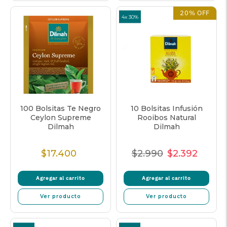
20% OFF
4x 30%
100 Bolsitas Te Negro
10 Bolsitas Infusión
Ceylon Supreme
Rooibos Natural
Dilmah
Dilmah
$17.400
$2.990
$2.392
Precio
Precio
Precio
Precio
normal
normal
de
unitar
Agregar al carrito
Agregar al carrito
oferta
Ver producto
Ver producto