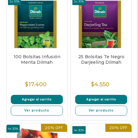
2x 10%
2x 10%
100 Bolsitas Infusión
25 Bolsitas Te Negro
Menta Dilmah
Darjeeling Dilmah
$17.400
$4.550
Precio
Precio
normal
normal
Agregar al carrito
Agregar al carrito
Ver producto
Ver producto
20% OFF
20% OFF
4x 30%
4x 30%