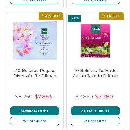
14% OFF
20% OFF
4x 30%
40 Bolsitas Regalo
10 Bolsitas Te Verde
Diversión Té Dilmah
Ceilán Jazmin Dilmah
$9.250
$7.863
$2.850
$2.280
Precio
Precio
Precio
Precio
Precio
Precio
normal
de
unitario
normal
de
unitar
Agregar al carrito
Agregar al carrito
oferta
oferta
Ver producto
Ver producto