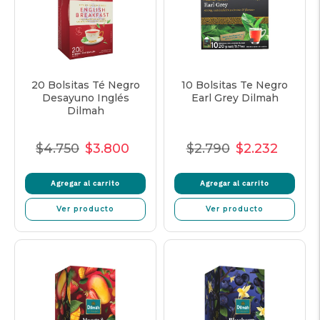
20 Bolsitas Té Negro
10 Bolsitas Te Negro
Desayuno Inglés
Earl Grey Dilmah
Dilmah
$4.750
$3.800
$2.790
$2.232
Precio
Precio
Precio
Precio
Precio
Precio
normal
de
unitario
normal
de
unitar
Agregar al carrito
Agregar al carrito
oferta
oferta
Ver producto
Ver producto