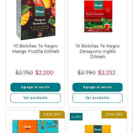
10 Bolsitas Te Negro
10 Bolsitas Te Negro
Mango Frutilla Dilmah
Desayuno Inglés
Dilmah
$2.750
$2.200
$2.790
$2.232
Precio
Precio
Precio
Precio
Precio
Precio
normal
de
unitario
normal
de
unitar
Agregar al carrito
Agregar al carrito
oferta
oferta
Ver producto
Ver producto
14% OFF
20% OFF
4x 30%