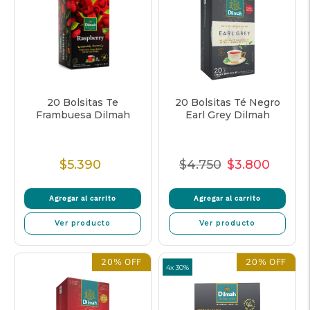
20 Bolsitas Te
20 Bolsitas Té Negro
Frambuesa Dilmah
Earl Grey Dilmah
$5.390
$4.750
$3.800
Precio
Precio
Precio
Precio
normal
normal
de
unitar
Agregar al carrito
Agregar al carrito
oferta
Ver producto
Ver producto
20% OFF
20% OFF
4x 30%