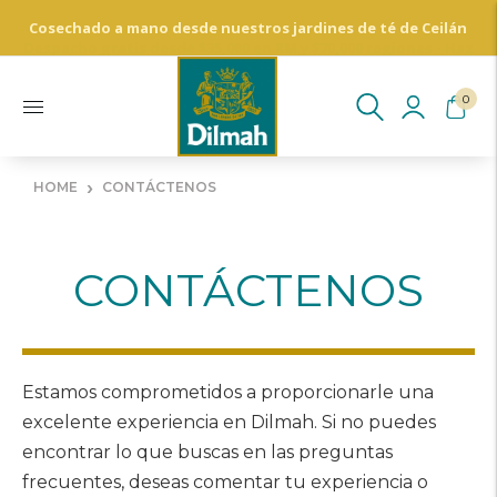
Cosechado a mano desde nuestros jardines de té de Ceilán
Despacho gratis desde $35,000 en RM y $70,000 regiones - Haz
Click aquí para más información
0
›
HOME
CONTÁCTENOS
CONTÁCTENOS
Estamos comprometidos a proporcionarle una
excelente experiencia en Dilmah. Si no puedes
encontrar lo que buscas en las preguntas
frecuentes, deseas comentar tu experiencia o