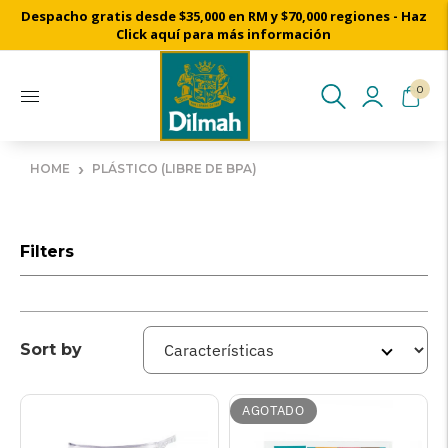
Despacho gratis desde $35,000 en RM y $70,000 regiones - Haz
Click aquí para más información
0
›
HOME
PLÁSTICO (LIBRE DE BPA)
Filters
Sort by
AGOTADO