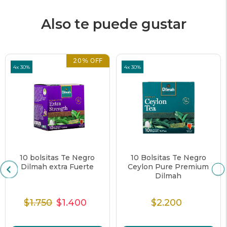
Also te puede gustar
20% OFF
4x 30%
4x 30%
10 bolsitas Te Negro
10 Bolsitas Te Negro
Dilmah extra Fuerte
Ceylon Pure Premium
Dilmah
$1.750
$1.400
$2.200
Precio
Precio
Precio
Precio
normal
de
unitario
normal