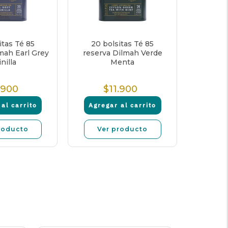
itas Té 85
20 bolsitas Té 85
mah Earl Grey
reserva Dilmah Verde
nilla
Menta
.900
$11.900
Precio
Precio
normal
normal
al carrito
Agregar al carrito
roducto
Ver producto