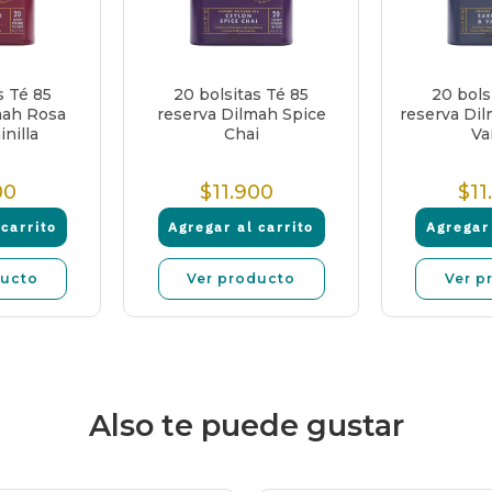
s Té 85
20 bolsitas Té 85
20 bols
mah Rosa
reserva Dilmah Spice
reserva Dil
nilla
Chai
Vai
00
$11.900
$11
recio
Precio
ormal
normal
carrito
Agregar al carrito
Agregar 
ducto
Ver producto
Ver p
Also te puede gustar