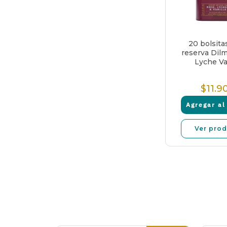
20 bolsita
reserva Dil
Lyche Vai
$11.9
P
n
Agregar al 
Ver pro