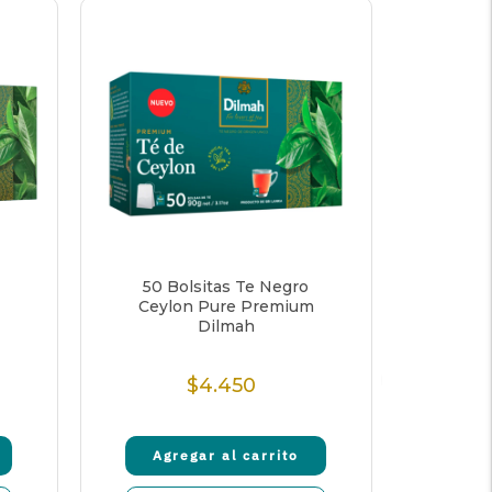
50 Bolsitas Te Negro
80 b
Ceylon Pure Premium
Prem
Dilmah
$4.450
$5
Precio
normal
Agregar al carrito
Agr