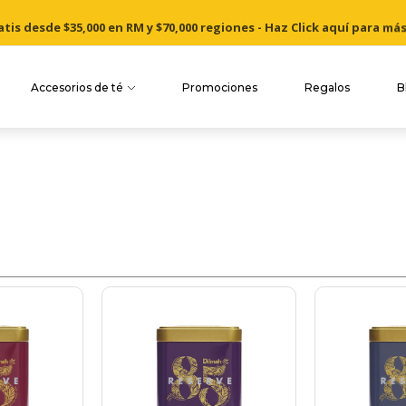
is desde $35,000 en RM y $70,000 regiones - Haz Click aquí para má
Cosechado a mano desde nuestros jardines de té de Ceilán
Accesorios de té
Promociones
Regalos
B