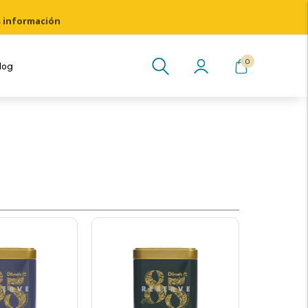
s información
0
log