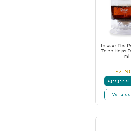
Infusor The P
Te en Hojas 
ml
$21.9
P
N
Agregar al 
Ver pro