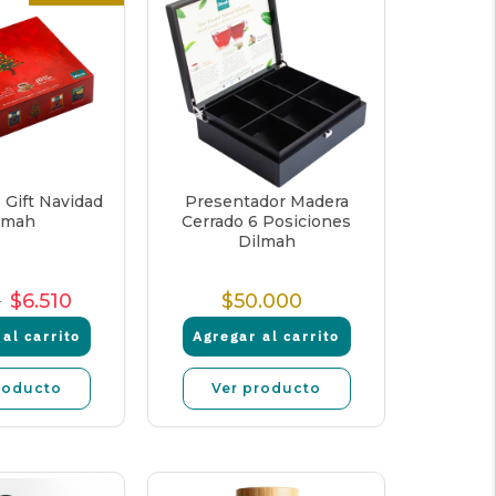
 Gift Navidad
Presentador Madera
lmah
Cerrado 6 Posiciones
Dilmah
0
$6.510
$50.000
cio
Precio
Precio
Precio
rmal
de
unitario
Normal
al carrito
Agregar al carrito
venta
roducto
Ver producto