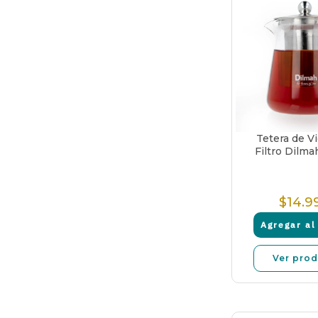
Tetera de Vi
Filtro Dilma
$14.9
P
N
Agregar al 
Ver pro