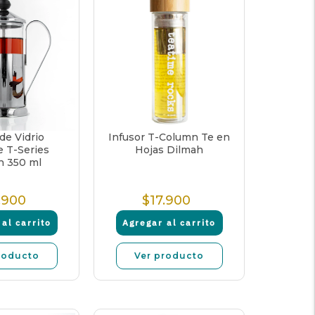
de Vidrio
Infusor T-Column Te en
e T-Series
Hojas Dilmah
h 350 ml
.900
$17.900
Precio
Precio
Normal
Normal
al carrito
Agregar al carrito
roducto
Ver producto