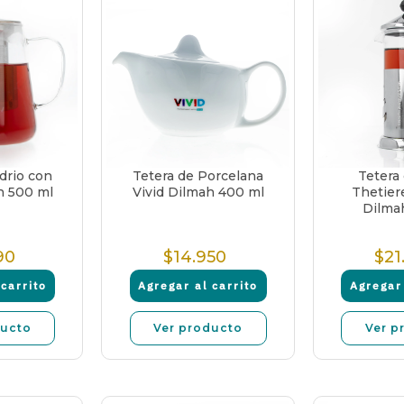
drio con
Tetera de Porcelana
Tetera 
h 500 ml
Vivid Dilmah 400 ml
Thetier
Dilma
90
$14.950
$21
recio
Precio
ormal
Normal
carrito
Agregar al carrito
Agregar 
ducto
Ver producto
Ver p