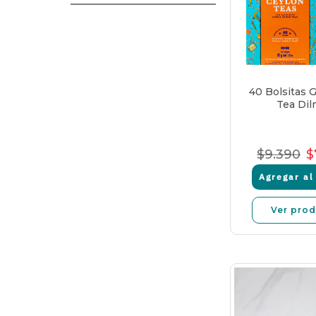
40 Bolsitas G
Tea Di
$9.390
$
Preci
P
Norm
d
Agregar al 
v
Ver pro