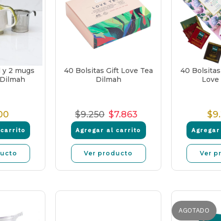
l y 2 mugs
40 Bolsitas Gift Love Tea
40 Bolsitas
 Dilmah
Dilmah
Love
00
$9.250
$7.863
$9
recio
Precio
Precio
Precio
ormal
Normal
de
unitario
carrito
Agregar al carrito
Agregar 
venta
ducto
Ver producto
Ver p
AGOTADO