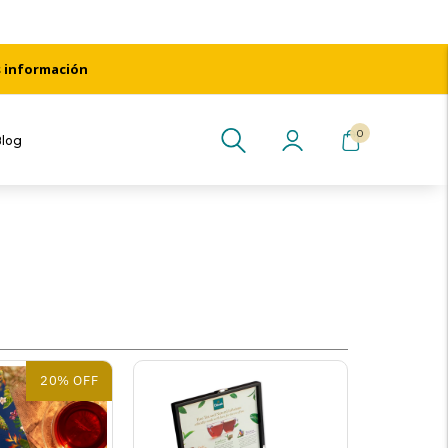
s información
0
Blog
20% OFF