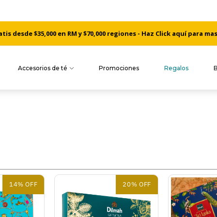
is desde $35,000 en RM y $70,000 regiones - Haz Click aquí para ma
Accesorios de té
Promociones
Regalos
14% OFF
20% OFF