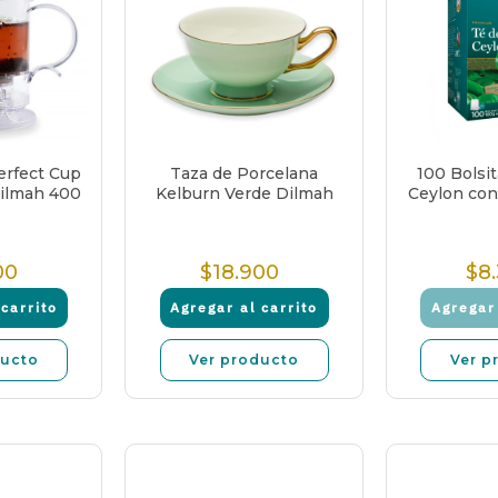
erfect Cup
Taza de Porcelana
100 Bolsi
Dilmah 400
Kelburn Verde Dilmah
Ceylon con
00
$18.900
$8
recio
Precio
ormal
Normal
carrito
Agregar al carrito
Agregar 
ducto
Ver producto
Ver p