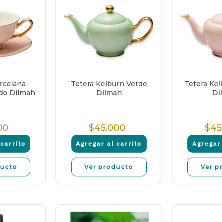
rcelana
Tetera Kelburn Verde
Tetera Ke
do Dilmah
Dilmah
Di
00
$45.000
$45
recio
Precio
ormal
Normal
carrito
Agregar al carrito
Agregar 
ducto
Ver producto
Ver p