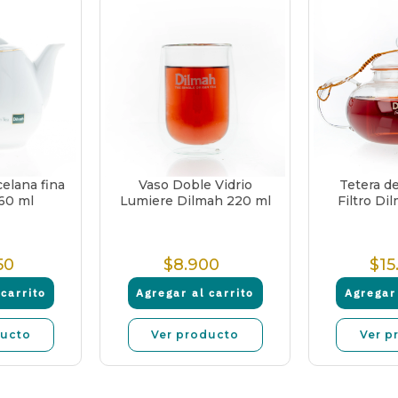
elana fina
Vaso Doble Vidrio
Tetera de
60 ml
Lumiere Dilmah 220 ml
Filtro Di
50
$8.900
$15
recio
Precio
ormal
Normal
carrito
Agregar al carrito
Agregar 
ducto
Ver producto
Ver p