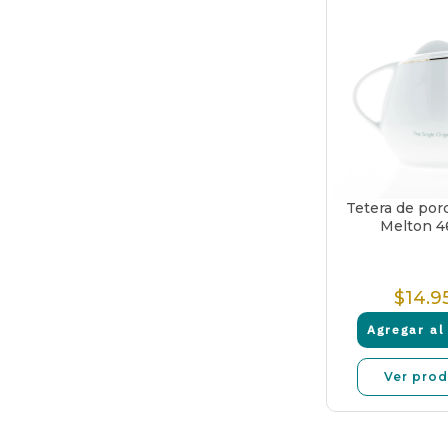
Tetera de porc
Melton 4
$14.9
P
N
Agregar al 
Ver pro