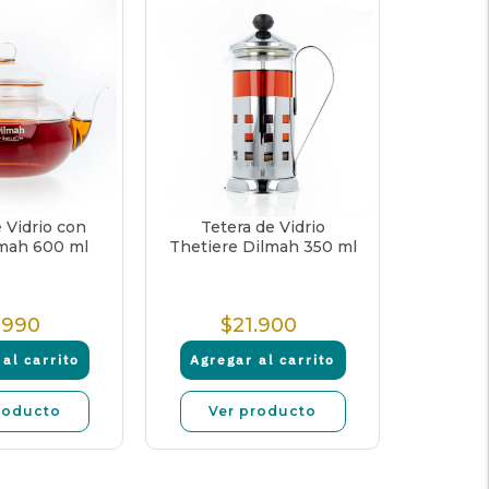
 Vidrio con
Tetera de Vidrio
lmah 600 ml
Thetiere Dilmah 350 ml
.990
$21.900
Precio
Precio
Normal
Normal
al carrito
Agregar al carrito
roducto
Ver producto
14% OFF