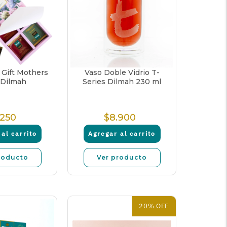
 Gift Mothers
Vaso Doble Vidrio T-
 Dilmah
Series Dilmah 230 ml
.250
$8.900
Precio
Precio
Normal
Normal
al carrito
Agregar al carrito
roducto
Ver producto
20% OFF