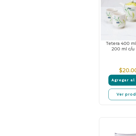
Tetera 400 m
200 ml c/u
$20.0
P
N
Agregar al 
Ver pro