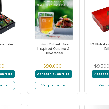
erdibles
Libro Dilmah Tea
40 Bolsitas
Inspired Cuisine &
Di
Beverages
00
$90.000
$9.30
recio
Precio
Pre
ormal
Normal
No
carrito
Agregar al carrito
Agregar 
ducto
Ver producto
Ver p