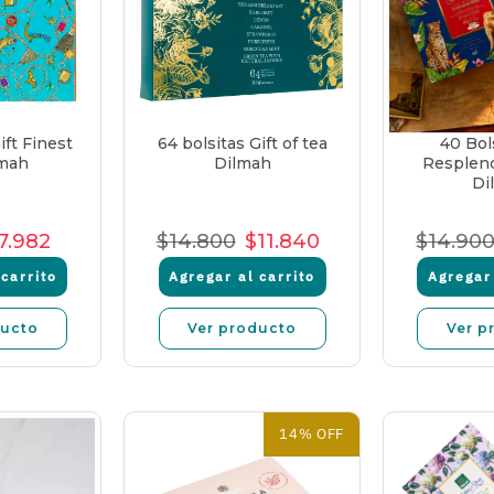
ift Finest
64 bolsitas Gift of tea
40 Bols
lmah
Dilmah
Resplend
Di
7.982
$14.800
$11.840
$14.90
o
recio
Precio
Precio
Precio
Precio
Pre
al
e
unitario
Normal
de
unitario
Nor
carrito
Agregar al carrito
Agregar 
enta
venta
ducto
Ver producto
Ver p
14% OFF