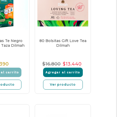
tas Te Negro
80 Bolsitas Gift Love Tea
 Taza Dilmah
Dilmah
.390
$16.800
$13.440
Precio
Precio
Precio
Precio
Normal
Normal
de
unitario
al carrito
Agregar al carrito
venta
roducto
Ver producto