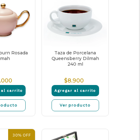
lburn Rosada
Taza de Porcelana
lmah
Queensberry Dilmah
240 ml
.000
$8.900
Precio
Precio
Normal
Normal
al carrito
Agregar al carrito
roducto
Ver producto
30% OFF