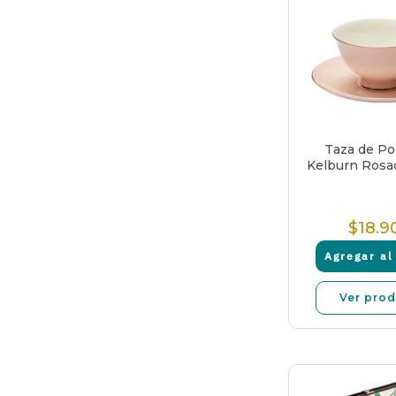
Taza de Po
Kelburn Rosa
$18.9
P
N
Agregar al 
Ver pro