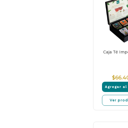
Caja Té Imp
$66.4
P
N
Agregar al 
Ver pro