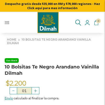
Despacho gratis desde $35,000 en RM y $70,000 regiones - Haz
Cosechado a mano desde nuestros jardines de té de Ceylon
Click aquí para mas información
0
›
HOME
10 BOLSITAS TE NEGRO ARANDANO VAINILLA
DILMAH
Con Stock
10 Bolsitas Te Negro Arandano Vainilla
Dilmah
$2.200
Precio
Normal
Envío
calculado al finalizar la compra.