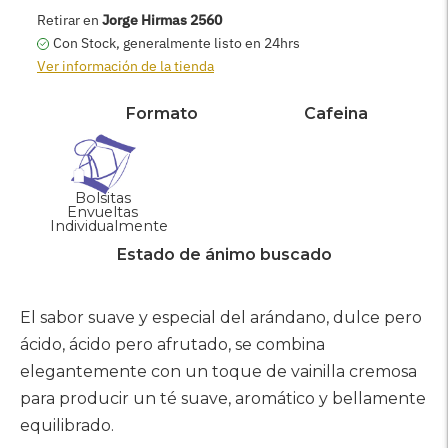
AGREGAR AL CARRITO
Retirar en
Jorge Hirmas 2560
Con Stock, generalmente listo en 24hrs
Ver información de la tienda
Formato
Cafeina
Bolsitas
Envueltas
Individualmente
Estado de ánimo buscado
Agregar
producto
El sabor suave y especial del arándano, dulce pero
a
ácido, ácido pero afrutado, se combina
su
elegantemente con un toque de vainilla cremosa
carrito
para producir un té suave, aromático y bellamente
equilibrado.