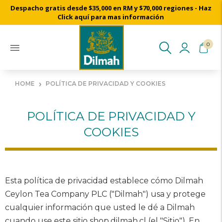
Despacho gratis desde $35,000 en RM y $70,000 regiones - Haz
Click aquí para mas información
0
›
HOME
POLÍTICA DE PRIVACIDAD Y COOKIES
POLÍTICA DE PRIVACIDAD Y
COOKIES
Esta política de privacidad establece cómo Dilmah
Ceylon Tea Company PLC ("Dilmah") usa y protege
cualquier información que usted le dé a Dilmah
cuando use este sitio shop.dilmah.cl (el "Sitio"). En