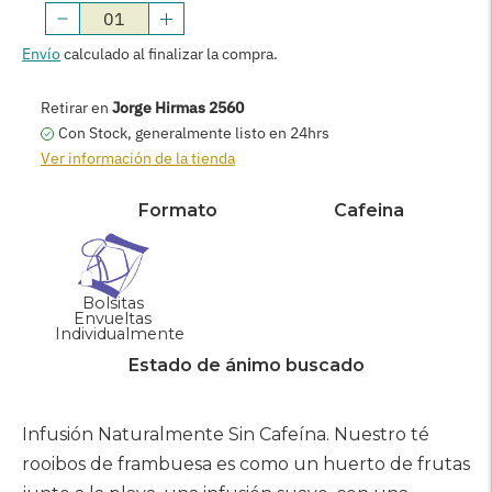
Normal
Envío
calculado al finalizar la compra.
AGREGAR AL CARRITO
Retirar en
Jorge Hirmas 2560
Con Stock, generalmente listo en 24hrs
Ver información de la tienda
Formato
Cafeina
Bolsitas
Envueltas
Individualmente
Estado de ánimo buscado
Agregar
producto
Infusión Naturalmente Sin Cafeína. Nuestro té
a
rooibos de frambuesa es como un huerto de frutas
su