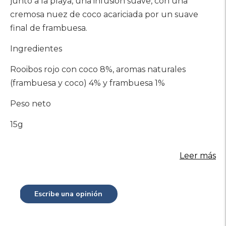
junto a la playa, una infusión suave, con una
carrito
cremosa nuez de coco acariciada por un suave
final de frambuesa.
Ingredientes
Rooibos rojo con coco 8%, aromas naturales
(frambuesa y coco) 4% y frambuesa 1%
Peso neto
15g
Leer más
Escribe una opinión