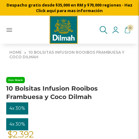
Despacho gratis desde $35,000 en RM y $70,000 regiones - Haz
Click aquí para mas información
0
›
HOME
10 BOLSITAS INFUSION ROOIBOS FRAMBUESA Y
COCO DILMAH
Con Stock
10 Bolsitas Infusion Rooibos
Frambuesa y Coco Dilmah
4x 30%
4x 30%
$2.392
Precio