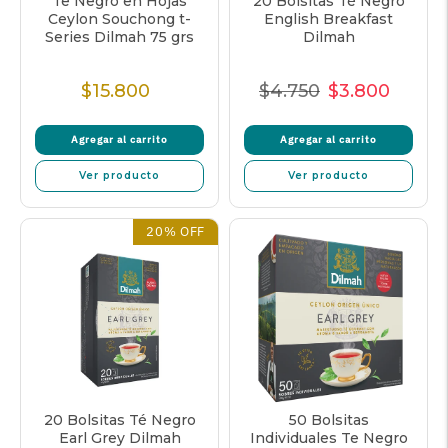
Te Negro en Hojas
20 Bolsitas Té Negro
Ceylon Souchong t-
English Breakfast
Series Dilmah 75 grs
Dilmah
$15.800
$4.750
$3.800
Precio
Precio
Precio
Precio
Normal
Normal
de
unitar
Agregar al carrito
Agregar al carrito
venta
Ver producto
Ver producto
20% OFF
20 Bolsitas Té Negro
50 Bolsitas
Earl Grey Dilmah
Individuales Te Negro