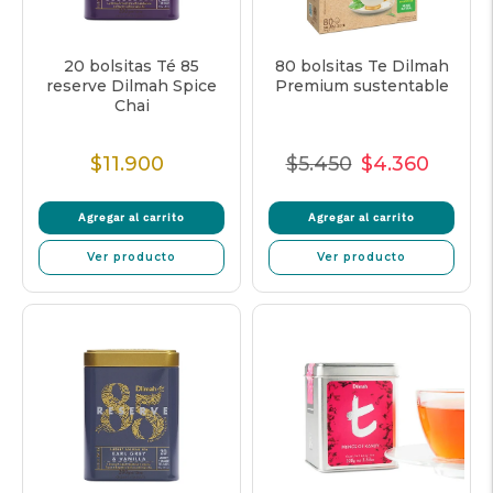
20 bolsitas Té 85
80 bolsitas Te Dilmah
reserve Dilmah Spice
Premium sustentable
Chai
$11.900
$5.450
$4.360
Precio
Precio
Precio
Precio
Normal
Normal
de
unitar
Agregar al carrito
Agregar al carrito
venta
Ver producto
Ver producto