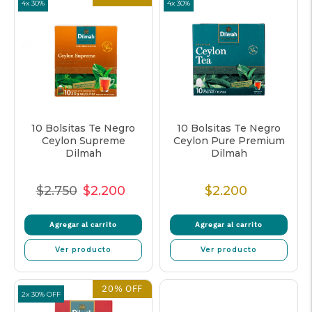
4x 30%
4x 30%
10 Bolsitas Te Negro
10 Bolsitas Te Negro
Ceylon Supreme
Ceylon Pure Premium
Dilmah
Dilmah
$2.750
$2.200
$2.200
Precio
Precio
Precio
Precio
Normal
de
unitario
Normal
Agregar al carrito
Agregar al carrito
venta
Ver producto
Ver producto
20% OFF
2x 30% OFF