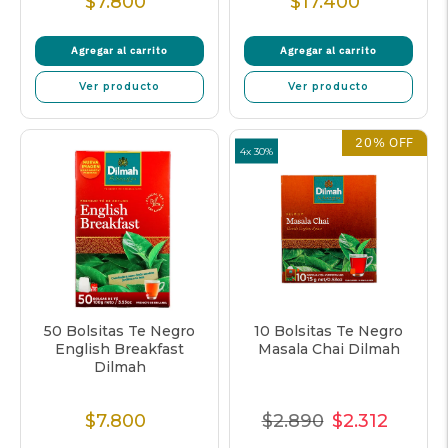
$7.800
$17.400
Precio
Precio
Normal
Normal
Agregar al carrito
Agregar al carrito
Ver producto
Ver producto
20% OFF
4x 30%
50 Bolsitas Te Negro
10 Bolsitas Te Negro
English Breakfast
Masala Chai Dilmah
Dilmah
$7.800
$2.890
$2.312
Precio
Precio
Precio
Precio
Normal
Normal
de
unitar