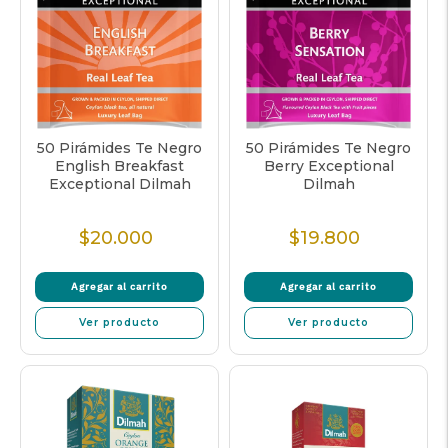
50 Pirámides Te Negro
50 Pirámides Te Negro
English Breakfast
Berry Exceptional
Exceptional Dilmah
Dilmah
$20.000
$19.800
Precio
Precio
Normal
Normal
Agregar al carrito
Agregar al carrito
Ver producto
Ver producto