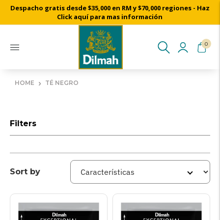
Despacho gratis desde $35,000 en RM y $70,000 regiones - Haz
Click aquí para mas información
0
›
HOME
TÉ NEGRO
Filters
Sort by