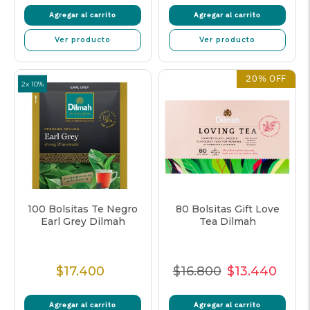
Agregar al carrito
Agregar al carrito
venta
Ver producto
Ver producto
20% OFF
2x 10%
100 Bolsitas Te Negro
80 Bolsitas Gift Love
Earl Grey Dilmah
Tea Dilmah
$17.400
$16.800
$13.440
Precio
Precio
Precio
Prec
Normal
Normal
de
unita
Agregar al carrito
Agregar al carrito
venta