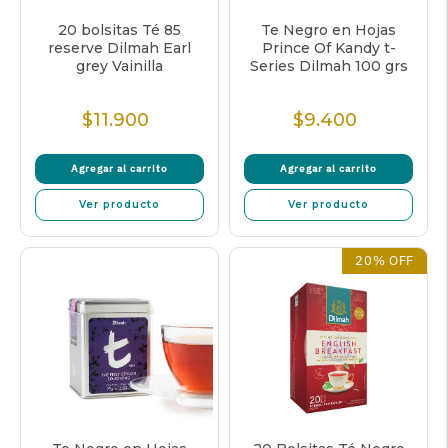
20 bolsitas Té 85
Te Negro en Hojas
reserve Dilmah Earl
Prince Of Kandy t-
grey Vainilla
Series Dilmah 100 grs
$11.900
$9.400
Precio
Precio
Normal
Normal
Agregar al carrito
Agregar al carrito
Ver producto
Ver producto
20% OFF