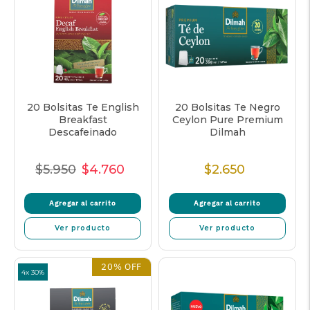
20 Bolsitas Te English
20 Bolsitas Te Negro
Breakfast
Ceylon Pure Premium
Descafeinado
Dilmah
$5.950
$4.760
$2.650
Precio
Precio
Precio
Precio
Normal
de
unitario
Normal
Agregar al carrito
Agregar al carrito
venta
Ver producto
Ver producto
20% OFF
4x 30%