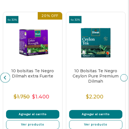
20% OFF
4x 30%
4x 30%
10 bolsitas Te Negro
10 Bolsitas Te Negro
Dilmah extra Fuerte
Ceylon Pure Premium
Dilmah
$1.750
$1.400
$2.200
Precio
Precio
Precio
Precio
Normal
de
unitario
Normal
venta
Agregar al carrito
Agregar al carrito
Ver producto
Ver producto