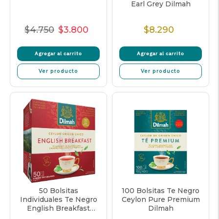
Earl Grey Dilmah
$4.750
$3.800
$8.290
Precio
Precio
Precio
Precio
Normal
de
unitario
Normal
Agregar al carrito
Agregar al carrito
venta
Ver producto
Ver producto
50 Bolsitas
100 Bolsitas Te Negro
Individuales Te Negro
Ceylon Pure Premium
English Breakfast
Dilmah
Dilmah