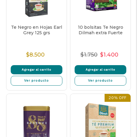
Te Negro en Hojas Earl
10 bolsitas Te Negro
Grey 125 grs
Dilmah extra Fuerte
$8.500
$1.750
$1.400
Precio
Precio
Precio
Precio
Normal
Normal
de
unitari
Agregar al carrito
Agregar al carrito
venta
Ver producto
Ver producto
20% OFF