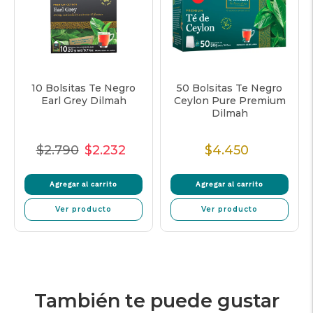
10 Bolsitas Te Negro
50 Bolsitas Te Negro
Earl Grey Dilmah
Ceylon Pure Premium
Dilmah
$2.790
$2.232
$4.450
Precio
Precio
Precio
Precio
Normal
de
unitario
Normal
Agregar al carrito
Agregar al carrito
venta
Ver producto
Ver producto
También te puede gustar