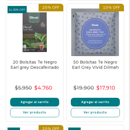
20% OFF
10% OFF
2x 30% OFF
20 Bolsitas Te Negro
50 Bolsitas Te Negro
Earl grey Descafeinado
Earl Grey Vivid Dilmah
$5.950
$4.760
$19.900
$17.910
Precio
Precio
Precio
Precio
Precio
Preci
Normal
de
unitario
Normal
de
unita
Agregar al carrito
Agregar al carrito
venta
venta
Ver producto
Ver producto
20% OFF