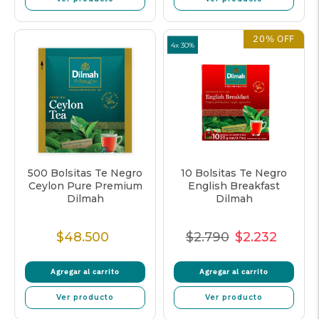
20% OFF
4x 30%
500 Bolsitas Te Negro
10 Bolsitas Te Negro
Ceylon Pure Premium
English Breakfast
Dilmah
Dilmah
$48.500
$2.790
$2.232
Precio
Precio
Precio
Precio
Normal
Normal
de
unitar
Agregar al carrito
Agregar al carrito
venta
Ver producto
Ver producto