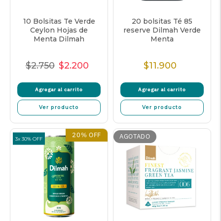
10 Bolsitas Te Verde
20 bolsitas Té 85
Ceylon Hojas de
reserve Dilmah Verde
Menta Dilmah
Menta
$2.750
$2.200
$11.900
Precio
Precio
Precio
Precio
Normal
de
unitario
Normal
Agregar al carrito
Agregar al carrito
venta
Ver producto
Ver producto
20% OFF
AGOTADO
3x 30% OFF