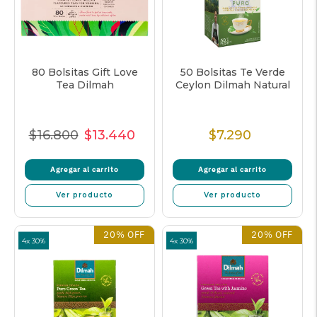
80 Bolsitas Gift Love
50 Bolsitas Te Verde
Tea Dilmah
Ceylon Dilmah Natural
$16.800
$13.440
$7.290
Precio
Precio
Precio
Precio
Normal
de
unitario
Normal
Agregar al carrito
Agregar al carrito
venta
Ver producto
Ver producto
20% OFF
20% OFF
4x 30%
4x 30%