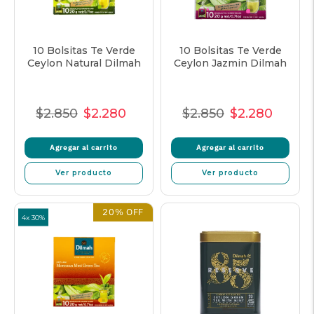
10 Bolsitas Te Verde
10 Bolsitas Te Verde
Ceylon Natural Dilmah
Ceylon Jazmin Dilmah
$2.850
$2.280
$2.850
$2.280
Precio
Precio
Precio
Precio
Precio
Precio
Normal
de
unitario
Normal
de
unitar
Agregar al carrito
Agregar al carrito
venta
venta
Ver producto
Ver producto
20% OFF
4x 30%