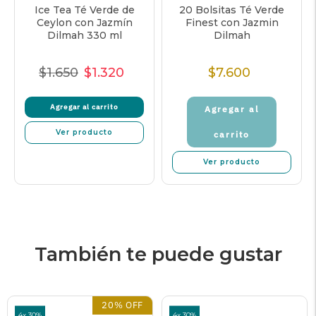
Ice Tea Té Verde de
20 Bolsitas Té Verde
Ceylon con Jazmín
Finest con Jazmin
Dilmah 330 ml
Dilmah
$1.650
$1.320
$7.600
Precio
Precio
Precio
Precio
Normal
de
unitario
Normal
Agregar al carrito
venta
Agregar al
Ver producto
carrito
Ver producto
También te puede gustar
20% OFF
4x 30%
4x 30%