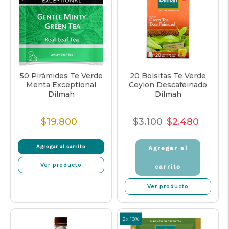
50 Pirámides Te Verde
20 Bolsitas Te Verde
Menta Exceptional
Ceylon Descafeinado
Dilmah
Dilmah
$19.800
$3.100
$2.480
Precio
Precio
Precio
Precio
Normal
Normal
de
unitar
Agregar al carrito
Agregar al
venta
Ver producto
carrito
Ver producto
2x 10%