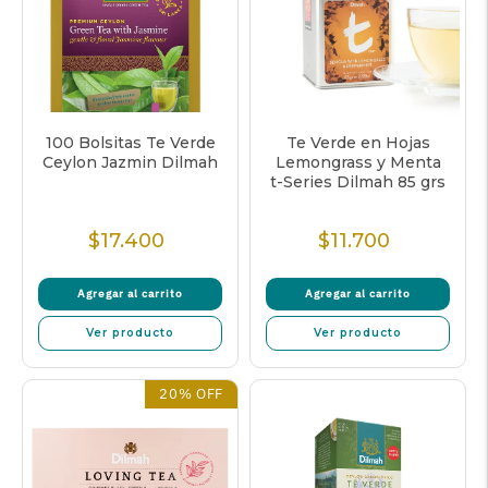
100 Bolsitas Te Verde
Te Verde en Hojas
Ceylon Jazmin Dilmah
Lemongrass y Menta
t-Series Dilmah 85 grs
$17.400
$11.700
Precio
Precio
Normal
Normal
Agregar al carrito
Agregar al carrito
Ver producto
Ver producto
20% OFF