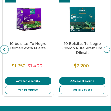
10 bolsitas Te Negro
10 Bolsitas Te Negro
Dilmah extra Fuerte
Ceylon Pure Premium
Dilmah
$1.750
$1.400
$2.200
Precio
Precio
Precio
Precio
Normal
de
unitario
Normal
venta
Agregar al carrito
Agregar al carrito
Ver producto
Ver producto