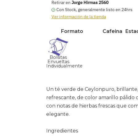
Retirar en
Jorge Hirmas 2560
Con Stock, generalmente listo en 24hrs
Ver información de la tienda
Formato
Cafeina
Esta
Bolsitas
Envueltas
Individualmente
Agregar
producto
Un té verde de Ceylonpuro, brillante
a
refrescante, de color amarillo pálido
su
con notas de hierbas frescas que co
carrito
elegante.
Ingredientes