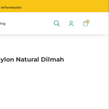
s información
0
Blog
eylon Natural Dilmah