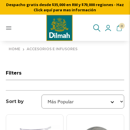
Despacho gratis desde $35,000 en RM y $70,000 regiones - Haz
Click aquí para mas información
0
›
HOME
ACCESORIOS E INFUSORES
Filters
Sort by