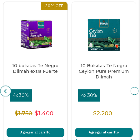
20% OFF
10 bolsitas Te Negro
10 Bolsitas Te Negro
Dilmah extra Fuerte
Ceylon Pure Premium
Dilmah
4x 30%
4x 30%
$1.750
$1.400
$2.200
Precio
Precio
Precio
Precio
Normal
de
unitario
Normal
venta
Agregar al carrito
Agregar al carrito