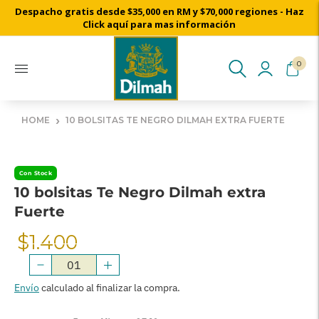
Despacho gratis desde $35,000 en RM y $70,000 regiones - Haz
Cosechado a mano desde nuestros jardines de té de Ceylon
Click aquí para mas información
0
›
HOME
10 BOLSITAS TE NEGRO DILMAH EXTRA FUERTE
Con Stock
10 bolsitas Te Negro Dilmah extra
Fuerte
$1.400
Precio
Normal
Envío
calculado al finalizar la compra.