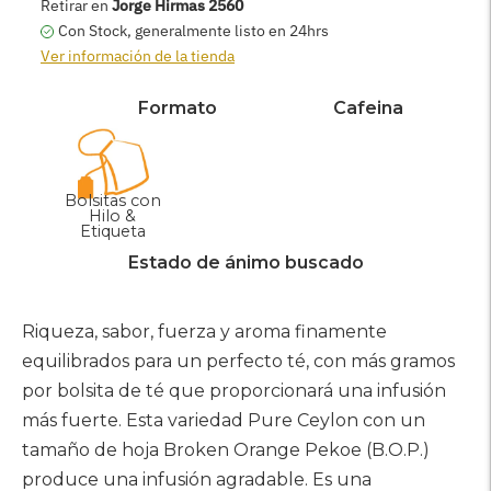
AGREGAR AL CARRITO
Retirar en
Jorge Hirmas 2560
Con Stock, generalmente listo en 24hrs
Ver información de la tienda
Formato
Cafeina
Bolsitas con
Hilo &
Etiqueta
Estado de ánimo buscado
Agregar
producto
Riqueza, sabor, fuerza y ​​aroma finamente
a
equilibrados para un perfecto té, con más gramos
su
por bolsita de té que proporcionará una infusión
carrito
más fuerte. Esta variedad Pure Ceylon con un
tamaño de hoja Broken Orange Pekoe (B.O.P.)
produce una infusión agradable. Es una