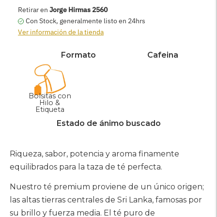
AGREGAR AL CARRITO
Retirar en
Jorge Hirmas 2560
Con Stock, generalmente listo en 24hrs
Ver información de la tienda
Formato
Cafeina
Bolsitas con
Hilo &
Etiqueta
Estado de ánimo buscado
Agregar
producto
Riqueza, sabor, potencia y aroma finamente
a
equilibrados para la taza de té perfecta.
su
carrito
Nuestro té premium proviene de un único origen;
las altas tierras centrales de Sri Lanka, famosas por
su brillo y fuerza media. El té puro de