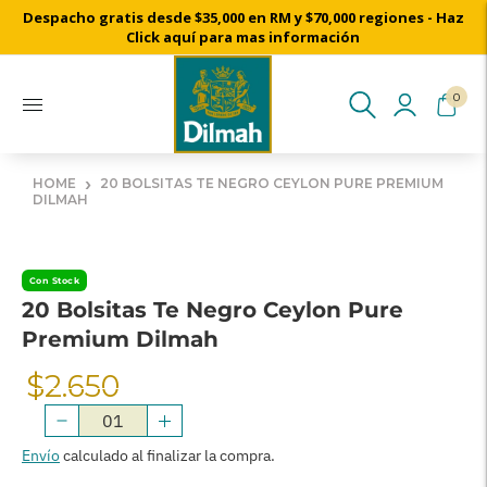
Despacho gratis desde $35,000 en RM y $70,000 regiones - Haz
Cosechado a mano desde nuestros jardines de té de Ceylon
Click aquí para mas información
0
›
HOME
20 BOLSITAS TE NEGRO CEYLON PURE PREMIUM
DILMAH
Con Stock
20 Bolsitas Te Negro Ceylon Pure
Premium Dilmah
$2.650
Precio
Normal
Envío
calculado al finalizar la compra.