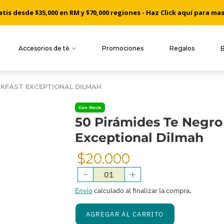
is desde $35,000 en RM y $70,000 regiones - Haz Click aquí para ma
Cosechado a mano desde nuestros jardines de té de Ceylon
Accesorios de té
Promociones
Regalos
AKFAST EXCEPTIONAL DILMAH
Con Stock
50 Pirámides Te Negro
Exceptional Dilmah
$20.000
Precio
Normal
Envío
calculado al finalizar la compra.
AGREGAR AL CARRITO