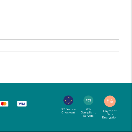
3D Secure
PCI-
Payment
Checkout
Compliant
Data
Servers
Encryption