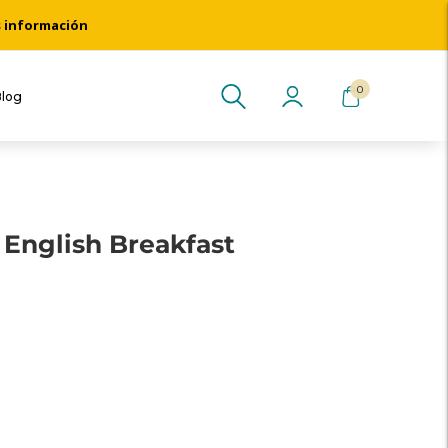
s información
0
Blog
 English Breakfast