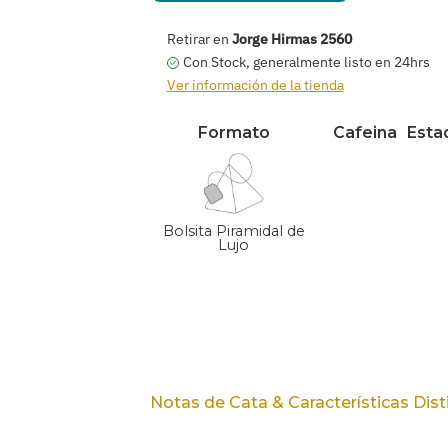
Retirar en
Jorge Hirmas 2560
Con Stock, generalmente listo en 24hrs
Ver información de la tienda
Formato
Cafeina
Esta
Bolsita Piramidal de
Lujo
Agregar
producto
a
su
carrito
Notas de Cata & Características Dist