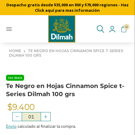
Despacho gratis desde $35,000 en RM y $70,000 regiones - Haz
Cosechado a mano desde nuestros jardines de té de Ceylon
Click aquí para mas información
0
›
HOME
TE NEGRO EN HOJAS CINNAMON SPICE T-SERIES
DILMAH 100 GRS
Con Stock
Te Negro en Hojas Cinnamon Spice t-
Series Dilmah 100 grs
$9.400
Precio
Normal
Envío
calculado al finalizar la compra.