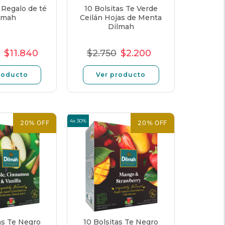
 Regalo de té
10 Bolsitas Te Verde
lmah
Ceilán Hojas de Menta
Dilmah
0
$11.840
$2.750
$2.200
cio
Precio
Precio
Precio
Precio
Precio
mal
de
unitario
normal
de
unitario
roducto
Ver producto
oferta
oferta
4x 30%
20% OFF
20% OFF
as Te Negro
10 Bolsitas Te Negro