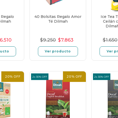
s Regalo
40 Bolsitas Regalo Amor
Ice Tea 
Dilmah
Té Dilmah
Ceilán 
Dilma
6.510
$9.250
$7.863
$1.650
o
recio
Precio
Precio
Precio
Precio
Pre
al
e
unitario
normal
de
unitario
no
ducto
Ver producto
Ver p
ferta
oferta
20% OFF
20% OFF
2x 30% OFF
2x 30% OFF