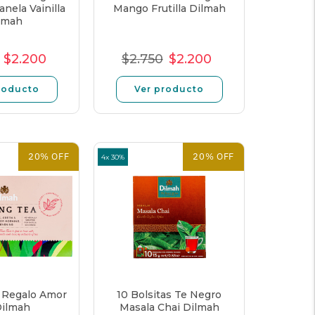
nela Vainilla
Mango Frutilla Dilmah
lmah
$2.200
$2.750
$2.200
cio
Precio
Precio
Precio
Precio
Precio
mal
de
unitario
normal
de
unitario
roducto
Ver producto
oferta
oferta
20% OFF
20% OFF
4x 30%
s Regalo Amor
10 Bolsitas Te Negro
Dilmah
Masala Chai Dilmah