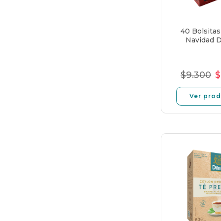
40 Bolsita
Navidad 
$9.300
$
Preci
P
norm
d
Ver pro
o