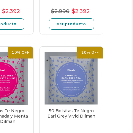
$2.392
$2.990
$2.392
cio
Precio
Precio
Precio
Precio
Precio
rmal
de
unitario
normal
de
unitario
roducto
Ver producto
oferta
oferta
10% OFF
10% OFF
as Te Negro
50 Bolsitas Te Negro
nada y Menta
Earl Grey Vivid Dilmah
 Dilmah