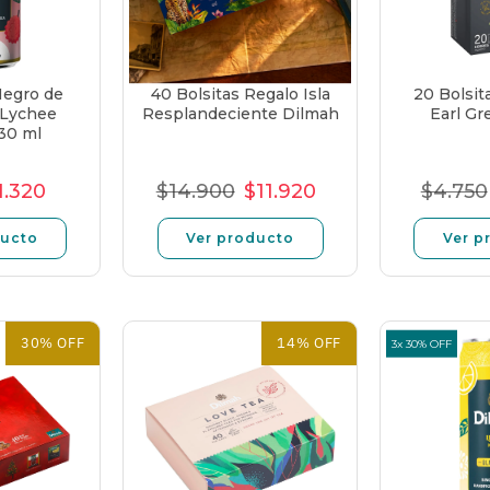
Negro de
40 Bolsitas Regalo Isla
20 Bolsit
 Lychee
Resplandeciente Dilmah
Earl Gr
30 ml
1.320
$14.900
$11.920
$4.750
o
recio
Precio
Precio
Precio
Precio
Pre
l
e
unitario
normal
de
unitario
nor
ducto
Ver producto
Ver p
erta
oferta
30% OFF
14% OFF
3x 30% OFF