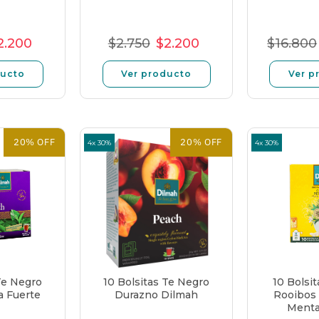
2.200
$2.750
$2.200
$16.800
o
recio
Precio
Precio
Precio
Precio
Prec
l
e
unitario
normal
de
unitario
nor
ducto
Ver producto
Ver p
erta
oferta
20% OFF
20% OFF
4x 30%
4x 30%
Te Negro
10 Bolsitas Te Negro
10 Bolsit
a Fuerte
Durazno Dilmah
Rooibos 
Menta