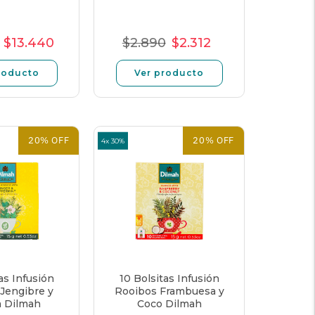
$13.440
$2.890
$2.312
io
Precio
Precio
Precio
Precio
Precio
mal
de
unitario
normal
de
unitario
roducto
Ver producto
oferta
oferta
20% OFF
20% OFF
4x 30%
as Infusión
10 Bolsitas Infusión
Jengibre y
Rooibos Frambuesa y
 Dilmah
Coco Dilmah