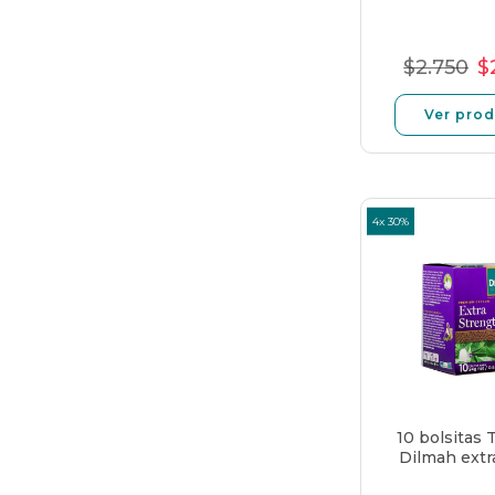
$2.750
$
Preci
P
norma
d
Ver pro
of
4x 30%
10 bolsitas 
Dilmah extr