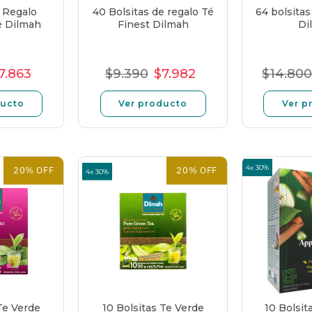
s Regalo
40 Bolsitas de regalo Té
64 bolsitas
é Dilmah
Finest Dilmah
Di
7.863
$9.390
$7.982
$14.80
o
recio
Precio
Precio
Precio
Precio
Pre
l
e
unitario
normal
de
unitario
nor
ducto
Ver producto
Ver p
ferta
oferta
4x 30%
20% OFF
20% OFF
4x 30%
Te Verde
10 Bolsitas Te Verde
10 Bolsit