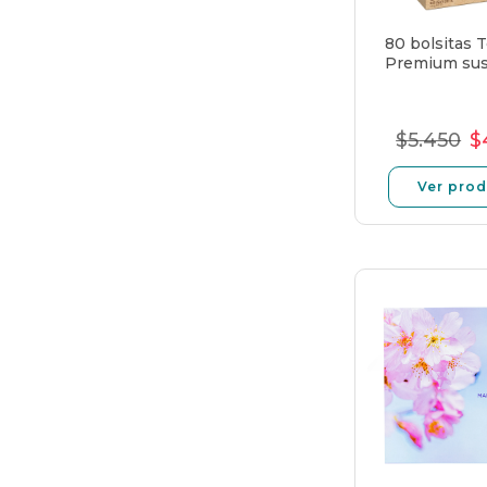
80 bolsitas 
Premium sus
$5.450
$
Preci
P
norma
d
Ver pro
of