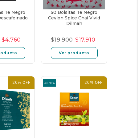
as Te Negro
50 Bolsitas Te Negro
Descafeinado
Ceylon Spice Chai Vivid
Dilmah
$4.760
$19.900
$17.910
cio
Precio
Precio
Precio
Precio
Precio
mal
de
unitario
normal
de
unitario
roducto
Ver producto
oferta
oferta
20% OFF
20% OFF
4x 30%