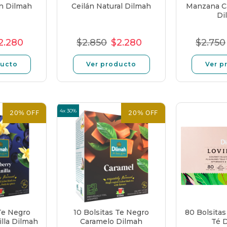
in Dilmah
Ceilán Natural Dilmah
Manzana Ca
Di
2.280
$2.850
$2.280
$2.750
o
recio
Precio
Precio
Precio
Precio
Pre
l
e
unitario
normal
de
unitario
nor
ducto
Ver producto
Ver p
erta
oferta
4x 30%
20% OFF
20% OFF
 Te Negro
10 Bolsitas Te Negro
80 Bolsita
illa Dilmah
Caramelo Dilmah
Té 