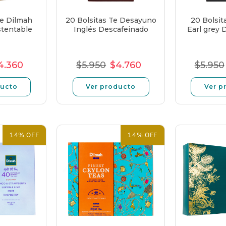
Te Dilmah
20 Bolsitas Te Desayuno
20 Bolsit
tentable
Inglés Descafeinado
Earl grey 
4.360
$5.950
$4.760
$5.950
o
recio
Precio
Precio
Precio
Precio
Pre
l
e
unitario
normal
de
unitario
nor
ducto
Ver producto
Ver p
erta
oferta
14% OFF
14% OFF