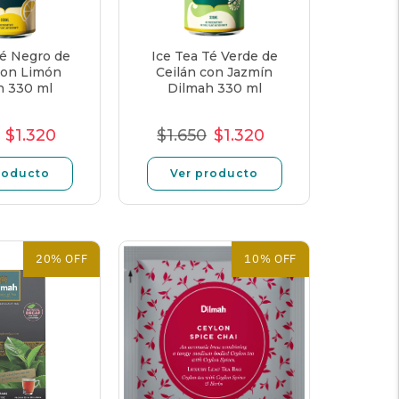
Té Negro de
Ice Tea Té Verde de
con Limón
Ceilán con Jazmín
h 330 ml
Dilmah 330 ml
$1.320
$1.650
$1.320
cio
Precio
Precio
Precio
Precio
Precio
rmal
de
unitario
normal
de
unitario
roducto
Ver producto
oferta
oferta
20% OFF
10% OFF