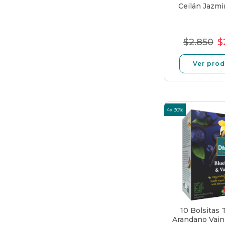
Ceilán Jazm
$2.850
$
Preci
P
norma
d
Ver pro
of
4x 30%
10 Bolsitas
Arandano Vain