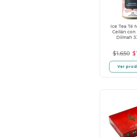
Ice Tea Té 
Ceilán con
Dilmah 3
$1.650
$
Preci
P
norma
d
Ver pro
of