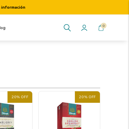
s información
0
log
20% OFF
20% OFF