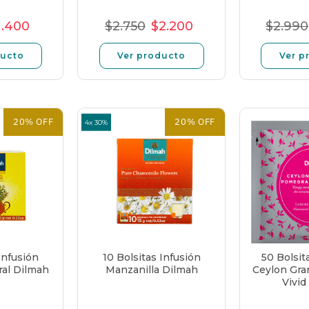
1.400
$2.750
$2.200
$2.990
o
ecio
Precio
Precio
Precio
Precio
Pre
l
e
unitario
normal
de
unitario
no
ducto
Ver producto
Ver p
erta
oferta
20% OFF
20% OFF
4x 30%
Infusión
10 Bolsitas Infusión
50 Bolsit
ral Dilmah
Manzanilla Dilmah
Ceylon Gra
Vivid