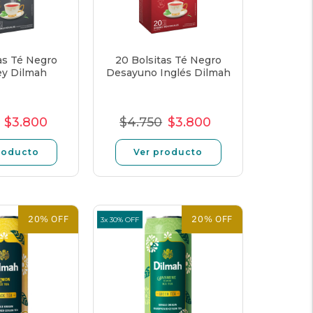
as Té Negro
20 Bolsitas Té Negro
ey Dilmah
Desayuno Inglés Dilmah
$3.800
$4.750
$3.800
cio
Precio
Precio
Precio
Precio
Precio
mal
de
unitario
normal
de
unitario
roducto
Ver producto
oferta
oferta
20% OFF
20% OFF
3x 30% OFF