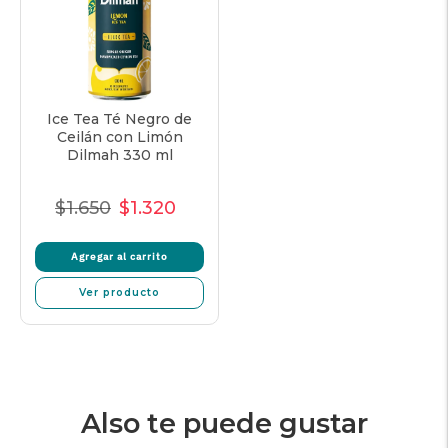
Ice Tea Té Negro de
Ceilán con Limón
Dilmah 330 ml
$1.650
$1.320
Precio
Precio
Precio
normal
de
unitario
Agregar al carrito
oferta
Ver producto
Also te puede gustar