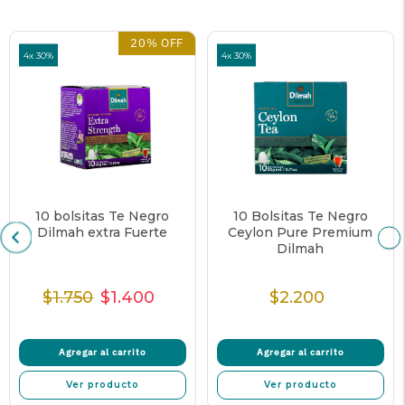
20% OFF
4x 30%
4x 30%
10 bolsitas Te Negro
10 Bolsitas Te Negro
Dilmah extra Fuerte
Ceylon Pure Premium
Dilmah
$1.750
$1.400
$2.200
Precio
Precio
Precio
Precio
normal
de
unitario
normal
oferta
Agregar al carrito
Agregar al carrito
Ver producto
Ver producto