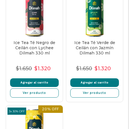
Ice Tea Té Negro de
Ice Tea Té Verde de
Ceilán con Lychee
Ceilán con Jazmín
Dilmah 330 ml
Dilmah 330 ml
$1.650
$1.320
$1.650
$1.320
Precio
Precio
Precio
Precio
Precio
Precio
normal
de
unitario
normal
de
unitari
Agregar al carrito
Agregar al carrito
oferta
oferta
Ver producto
Ver producto
20% OFF
3x 30% OFF