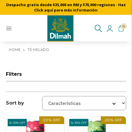
Despacho gratis desde $35,000 en RM y $70,000 regiones - Haz
Cosechado a mano desde nuestros jardines de té de Ceilán
Click aquí para más información
0
›
HOME
TÉ HELADO
Filters
Sort by
20% OFF
20% OFF
3x 30% OFF
3x 30% OFF