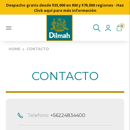
Despacho gratis desde $35,000 en RM y $70,000 regiones - Haz
Cosechado a mano desde nuestros jardines de té de Ceilán
Click aquí para más información
0
›
HOME
CONTACTO
CONTACTO
Telefono:
+56224834400