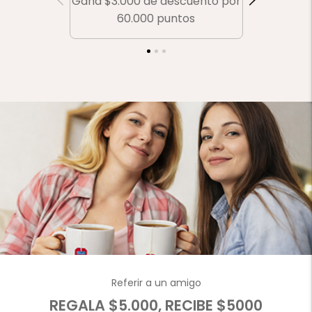
Gana $3.000 de descuento por
Gana $
60.000 puntos
Referir a un amigo
REGALA $5.000, RECIBE $5000