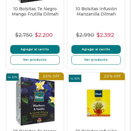
10 Bolsitas Te Negro
10 Bolsitas Infusión
Mango Frutilla Dilmah
Manzanilla Dilmah
$2.750
$2.200
$2.990
$2.392
Precio
Precio
Precio
Precio
Precio
Precio
normal
de
unitario
normal
de
unitar
Agregar al carrito
Agregar al carrito
oferta
oferta
Ver producto
Ver producto
20% OFF
20% OFF
4x 30%
4x 30%