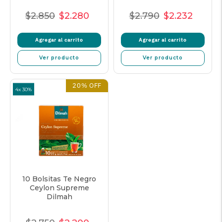
$2.850
$2.280
$2.790
$2.232
Precio
Precio
Precio
Precio
Precio
Precio
normal
de
unitario
normal
de
unitar
Agregar al carrito
Agregar al carrito
oferta
oferta
Ver producto
Ver producto
20% OFF
4x 30%
10 Bolsitas Te Negro
Ceylon Supreme
Dilmah