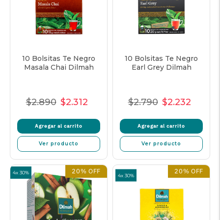
10 Bolsitas Te Negro
10 Bolsitas Te Negro
Masala Chai Dilmah
Earl Grey Dilmah
$2.890
$2.312
$2.790
$2.232
Precio
Precio
Precio
Precio
Precio
Precio
normal
de
unitario
normal
de
unitar
Agregar al carrito
Agregar al carrito
oferta
oferta
Ver producto
Ver producto
20% OFF
20% OFF
4x 30%
4x 30%