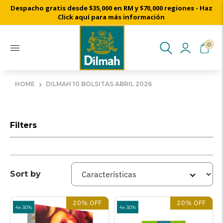
Despacho gratis desde $35,000 en RM y $70,000 regiones - Haz
Click aquí para más información
0
›
HOME
DILMAH 10 BOLSITAS ABRIL 2026
Filters
Sort by
20% OFF
20% OFF
4x 30%
4x 30%