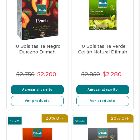
10 Bolsitas Te Negro
10 Bolsitas Te Verde
Durazno Dilmah
Ceilán Natural Dilmah
$2.750
$2.200
$2.850
$2.280
Precio
Precio
Precio
Precio
Precio
Precio
normal
de
unitario
normal
de
unitar
Agregar al carrito
Agregar al carrito
oferta
oferta
Ver producto
Ver producto
20% OFF
20% OFF
4x 30%
4x 30%