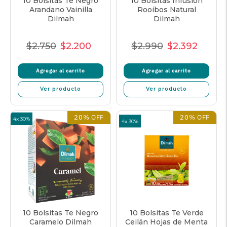
10 Bolsitas Te Negro
10 Bolsitas Infusión
Arandano Vainilla
Rooibos Natural
Dilmah
Dilmah
$2.750
$2.200
$2.990
$2.392
Precio
Precio
Precio
Precio
Precio
Precio
normal
de
unitario
normal
de
unitar
Agregar al carrito
Agregar al carrito
oferta
oferta
Ver producto
Ver producto
20% OFF
20% OFF
4x 30%
4x 30%
10 Bolsitas Te Negro
10 Bolsitas Te Verde
Caramelo Dilmah
Ceilán Hojas de Menta