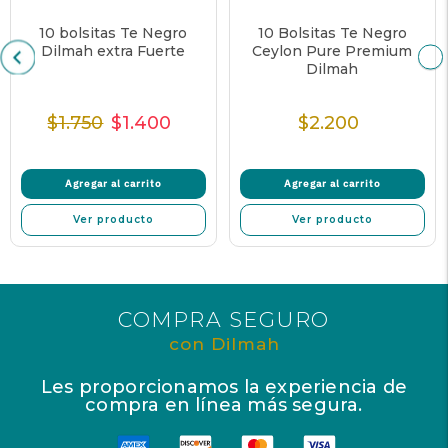
10 bolsitas Te Negro
10 Bolsitas Te Negro
Dilmah extra Fuerte
Ceylon Pure Premium
Dilmah
$1.750
$1.400
$2.200
Precio
Precio
Precio
Precio
normal
de
unitario
normal
oferta
Agregar al carrito
Agregar al carrito
Ver producto
Ver producto
COMPRA SEGURO
con Dilmah
Les proporcionamos la experiencia de
compra en línea más segura.