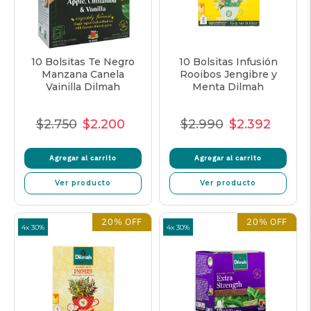
10 Bolsitas Te Negro
10 Bolsitas Infusión
Manzana Canela
Rooibos Jengibre y
Vainilla Dilmah
Menta Dilmah
$2.750
$2.200
$2.990
$2.392
Precio
Precio
Precio
Precio
Precio
Precio
normal
de
unitario
normal
de
unitar
Agregar al carrito
Agregar al carrito
oferta
oferta
Ver producto
Ver producto
20% OFF
20% OFF
4x 30%
4x 30%