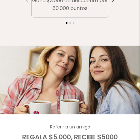
Gana $3.000 de descuento por
Gana $
60.000 puntos
Referir a un amigo
REGALA $5.000, RECIBE $5000