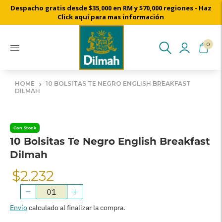
Despacho gratis desde $35,000 en RM y $70,000 regiones - Haz
Cosechado a mano desde nuestros jardines de té de Ceylon
Click aquí para mas información
0
›
HOME
10 BOLSITAS TE NEGRO ENGLISH BREAKFAST
DILMAH
Con Stock
10 Bolsitas Te Negro English Breakfast
Dilmah
$2.232
Precio
Normal
Envío
calculado al finalizar la compra.