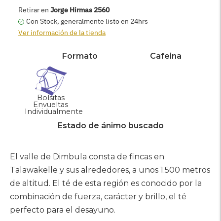
AGREGAR AL CARRITO
Retirar en
Jorge Hirmas 2560
Con Stock, generalmente listo en 24hrs
Ver información de la tienda
Formato
Cafeina
Bolsitas
Envueltas
Individualmente
Estado de ánimo buscado
Agregar
producto
El valle de Dimbula consta de fincas en
a
Talawakelle y sus alrededores, a unos 1.500 metros
su
de altitud. El té de esta región es conocido por la
carrito
combinación de fuerza, carácter y brillo, el té
perfecto para el desayuno.