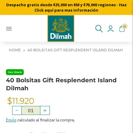
Despacho gratis desde $35,000 en RM y $70,000 regiones - Haz
Cosechado a mano desde nuestros jardines de té de Ceylon
Click aquí para mas información
0
›
HOME
40 BOLSITAS GIFT RESPLENDENT ISLAND DILMAH
Con Stock
40 Bolsitas Gift Resplendent Island
Dilmah
$11.920
Precio
Normal
Envío
calculado al finalizar la compra.