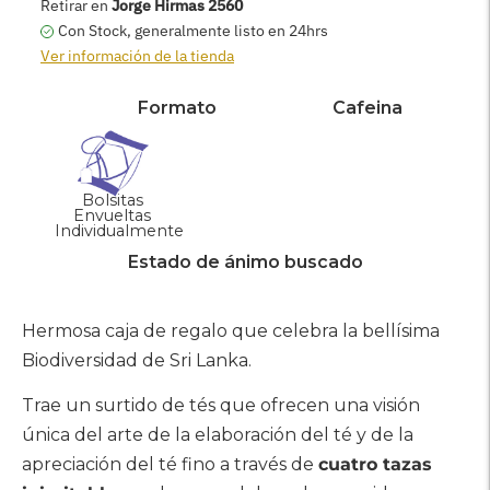
AGREGAR AL CARRITO
Retirar en
Jorge Hirmas 2560
Con Stock, generalmente listo en 24hrs
Ver información de la tienda
Formato
Cafeina
Bolsitas
Envueltas
Individualmente
Estado de ánimo buscado
Agregar
producto
Hermosa caja de regalo que celebra la bellísima
a
Biodiversidad de Sri Lanka.
su
carrito
Trae un surtido de tés que ofrecen una visión
única del arte de la elaboración del té y de la
apreciación del té fino a través de
cuatro tazas