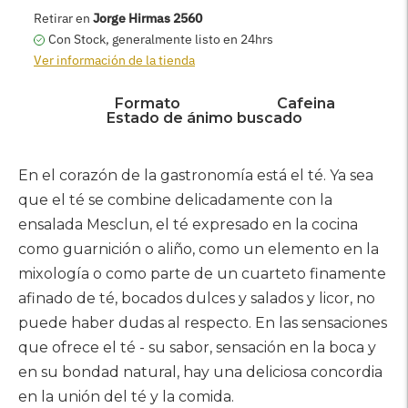
AGREGAR AL CARRITO
Retirar en
Jorge Hirmas 2560
Con Stock, generalmente listo en 24hrs
Ver información de la tienda
Formato
Cafeina
Estado de ánimo buscado
Agregar
producto
En el corazón de la gastronomía está el té. Ya sea
a
que el té se combine delicadamente con la
su
ensalada Mesclun, el té expresado en la cocina
carrito
como guarnición o aliño, como un elemento en la
mixología o como parte de un cuarteto finamente
afinado de té, bocados dulces y salados y licor, no
puede haber dudas al respecto. En las sensaciones
que ofrece el té - su sabor, sensación en la boca y
en su bondad natural, hay una deliciosa concordia
en la unión del té y la comida.