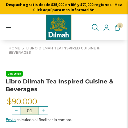
Despacho gratis desde $35,000 en RM y $70,000 regiones - Haz
Click aquí para mas información
0
›
HOME
LIBRO DILMAH TEA INSPIRED CUISINE &
BEVERAGES
Con Stock
Libro Dilmah Tea Inspired Cuisine &
Beverages
$90.000
Precio
Normal
Envío
calculado al finalizar la compra.