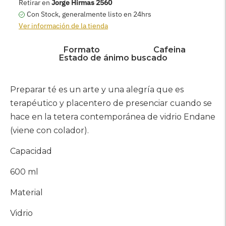
AGREGAR AL CARRITO
Retirar en
Jorge Hirmas 2560
Con Stock, generalmente listo en 24hrs
Ver información de la tienda
Formato
Cafeina
Estado de ánimo buscado
Agregar
producto
Preparar té es un arte y una alegría que es
a
terapéutico y placentero de presenciar cuando se
su
hace en la tetera contemporánea de vidrio Endane
carrito
(viene con colador).
Capacidad
600 ml
Material
Vidrio