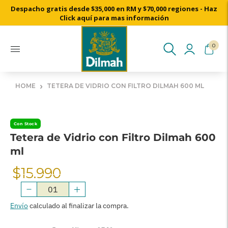
Despacho gratis desde $35,000 en RM y $70,000 regiones - Haz
Cosechado a mano desde nuestros jardines de té de Ceylon
Click aquí para mas información
0
›
HOME
TETERA DE VIDRIO CON FILTRO DILMAH 600 ML
Con Stock
Tetera de Vidrio con Filtro Dilmah 600
ml
$15.990
Precio
Normal
Envío
calculado al finalizar la compra.