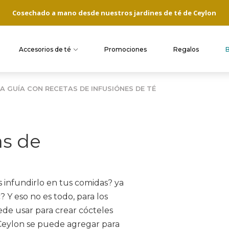
Cosechado a mano desde nuestros jardines de té de Ceylon
is desde $35,000 en RM y $70,000 regiones - Haz Click aquí para ma
Accesorios de té
Promociones
Regalos
A GUÍA CON RECETAS DE INFUSIÓNES DE TÉ
as de
s infundirlo en tus comidas? ya
 Y eso no es todo, para los
ede usar para crear cócteles
 Ceylon se puede agregar para