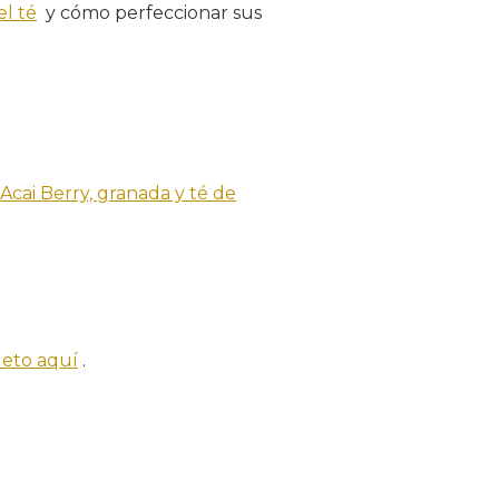
el té
y cómo perfeccionar sus
Acai Berry, granada y té de
leto aquí
.