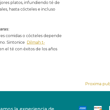
jores platos, infundiendo té de
ales, hasta cócteles e incluso
aras:
ores comidas o cócteles depende
no. Sintonice
Dilmah t-
n el té con éxitos de los años
Proxima pub
amos la experiencia de