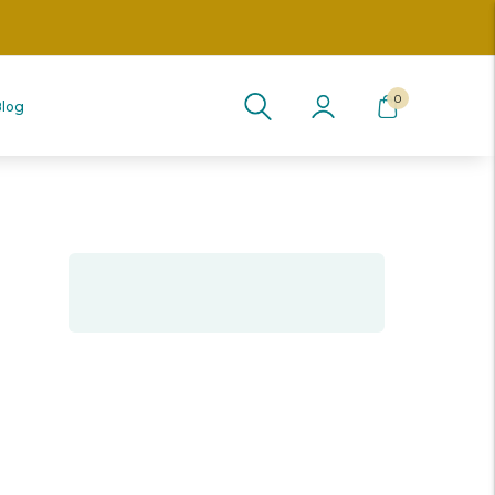
s información
0
Blog