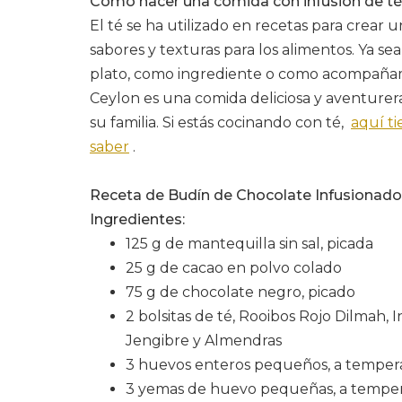
Cómo hacer una comida con infusión de té
El té se ha utilizado en recetas para crear
sabores y texturas para los alimentos. Ya s
plato, como ingrediente o como acompañam
Ceylon es una comida deliciosa y aventure
su familia. Si estás cocinando con té,
aquí ti
saber
.
Receta de Budín de Chocolate Infusionad
Ingredientes:
125 g de mantequilla sin sal, picada
25 g de cacao en polvo colado
75 g de chocolate negro, picado
2 bolsitas de té, Rooibos Rojo Dilmah,
Jengibre y Almendras
3 huevos enteros pequeños, a temper
3 yemas de huevo pequeñas, a tempe