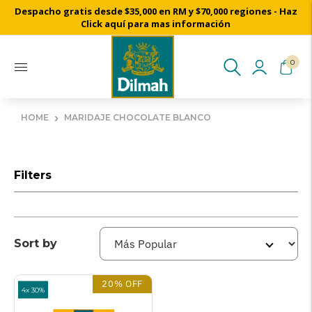
Despacho gratis desde $35,000 en RM y $70,000 regiones - Haz
Cosechado a mano desde nuestros jardines de té de Ceylon
Click aquí para mas información
0
›
HOME
MARIDAJE CHOCOLATE BLANCO
Filters
Sort by
20% OFF
4x 30%