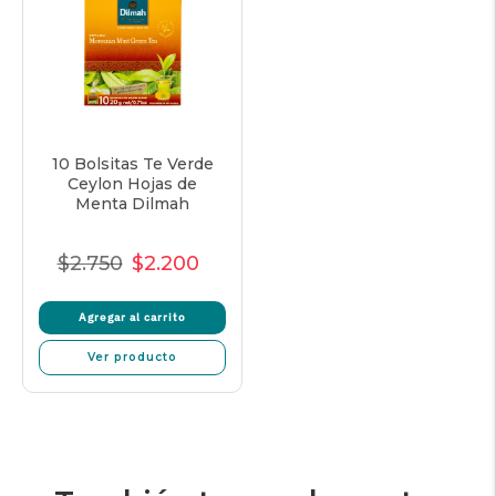
10 Bolsitas Te Verde
Ceylon Hojas de
Menta Dilmah
$2.750
$2.200
Precio
Precio
Precio
Normal
de
unitario
Agregar al carrito
venta
Ver producto