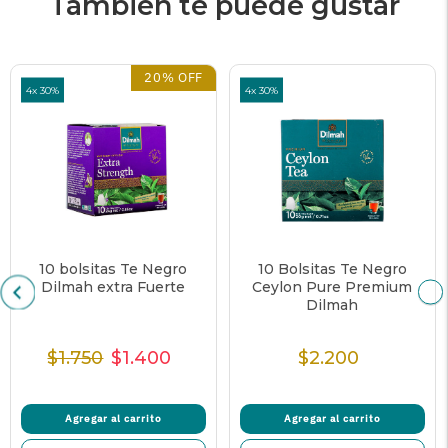
También te puede gustar
20% OFF
4x 30%
4x 30%
10 bolsitas Te Negro
10 Bolsitas Te Negro
Dilmah extra Fuerte
Ceylon Pure Premium
Dilmah
$1.750
$1.400
$2.200
Precio
Precio
Precio
Precio
Normal
de
unitario
Normal
venta
Agregar al carrito
Agregar al carrito