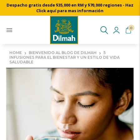
Despacho gratis desde $35,000 en RM y $70,000 regiones - Haz
Click aquí para mas información
0
›
›
HOME
BIENVENIDO AL BLOG DE DILMAH
5
INFUSIONES PARA EL BIENESTAR Y UN ESTILO DE VIDA
SALUDABLE