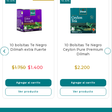
4x 30%
4x 30%
10 bolsitas Te Negro
10 Bolsitas Te Negro
Dilmah extra Fuerte
Ceylon Pure Premium
Dilmah
$1.750
$1.400
$2.200
Precio
Precio
Precio
Precio
Normal
de
unitario
Normal
venta
Agregar al carrito
Agregar al carrito
Ver producto
Ver producto