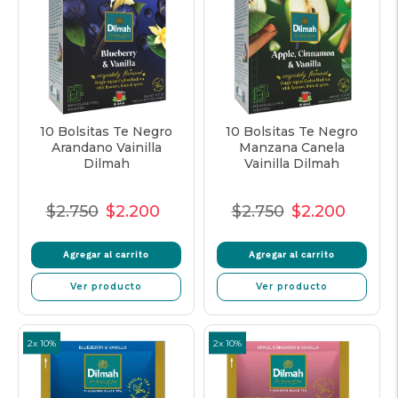
10 Bolsitas Te Negro
10 Bolsitas Te Negro
Arandano Vainilla
Manzana Canela
Dilmah
Vainilla Dilmah
$2.750
$2.200
$2.750
$2.200
Precio
Precio
Precio
Precio
Precio
Precio
Normal
de
unitario
Normal
de
unitar
Agregar al carrito
Agregar al carrito
venta
venta
Ver producto
Ver producto
2x 10%
2x 10%