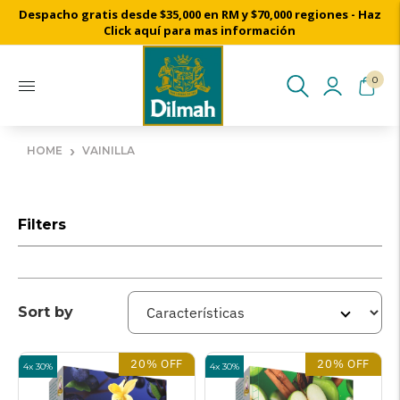
Despacho gratis desde $35,000 en RM y $70,000 regiones - Haz
Click aquí para mas información
0
›
HOME
VAINILLA
Filters
Sort by
20% OFF
20% OFF
4x 30%
4x 30%