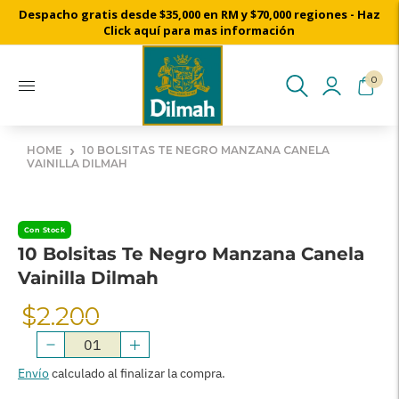
Despacho gratis desde $35,000 en RM y $70,000 regiones - Haz
Click aquí para mas información
0
›
HOME
10 BOLSITAS TE NEGRO MANZANA CANELA
VAINILLA DILMAH
Con Stock
10 Bolsitas Te Negro Manzana Canela
Vainilla Dilmah
$2.200
Precio
Normal
Envío
calculado al finalizar la compra.