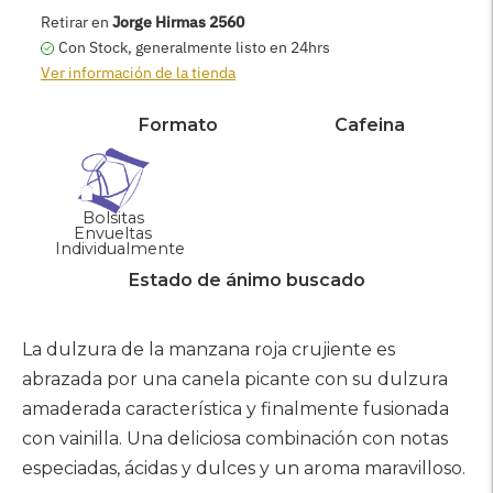
AGREGAR AL CARRITO
Retirar en
Jorge Hirmas 2560
Con Stock, generalmente listo en 24hrs
Ver información de la tienda
Formato
Cafeina
Bolsitas
Envueltas
Individualmente
Estado de ánimo buscado
Agregar
producto
La dulzura de la manzana roja crujiente es
a
abrazada por una canela picante con su dulzura
su
amaderada característica y finalmente fusionada
carrito
con vainilla. Una deliciosa combinación con notas
especiadas, ácidas y dulces y un aroma maravilloso.