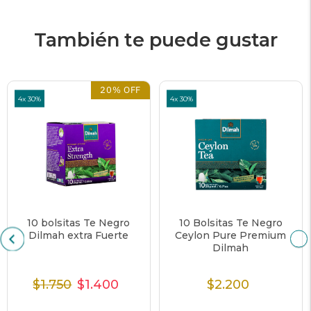
También te puede gustar
20% OFF
4x 30%
4x 30%
10 bolsitas Te Negro
10 Bolsitas Te Negro
Dilmah extra Fuerte
Ceylon Pure Premium
Dilmah
$1.750
$1.400
$2.200
Precio
Precio
Precio
Precio
Normal
de
unitario
Normal