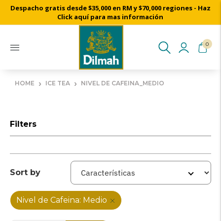
Despacho gratis desde $35,000 en RM y $70,000 regiones - Haz
Cosechado a mano desde nuestros jardines de té de Ceylon
Click aquí para mas información
0
›
›
HOME
ICE TEA
NIVEL DE CAFEINA_MEDIO
Filters
Sort by
Nivel de Cafeina: Medio