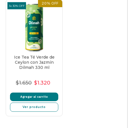
20% OFF
3x 30% OFF
Ice Tea Té Verde de
Ceylon con Jazmín
Dilmah 330 ml
$1.650
$1.320
Precio
Precio
Precio
Normal
de
unitario
Agregar al carrito
venta
Ver producto