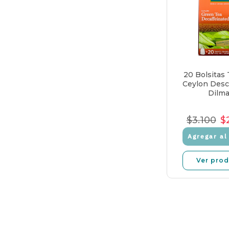
20 Bolsitas
Ceylon Desc
Dilm
$3.100
$
Precio
Pr
Norma
d
Agregar al 
v
Ver pro