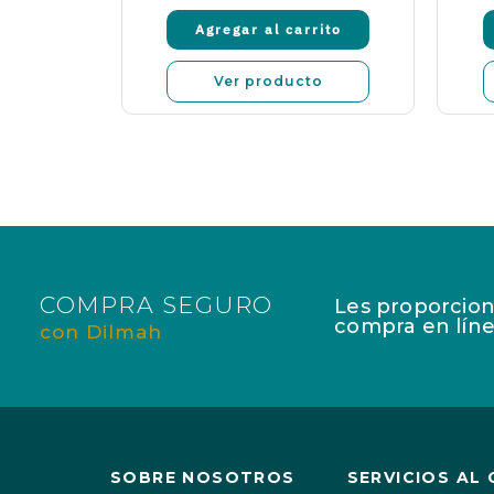
venta
rito
Agregar al carrito
o
Ver producto
COMPRA SEGURO
Les proporcion
compra en líne
con Dilmah
SOBRE NOSOTROS
SERVICIOS AL 