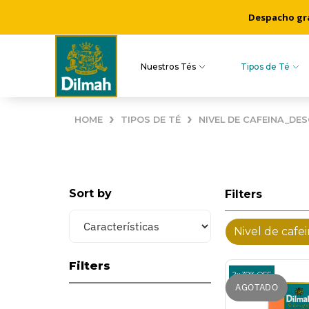
Despacho grat
Nuestros Tés
Tipos de Té
›
›
HOME
TIPOS DE TÉ
NIVEL DE CAFEINA_DE
Sort by
Filters
Nivel de cafe
Filters
2x 30% OFF
AGOTADO