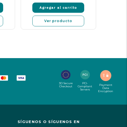
Agregar al carrito
Agr
Ver producto
3D Secure
PCI-
Payment
Checkout
Compliant
Data
Servers
Encryption
SÍGUENOS O SÍGUENOS EN