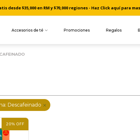
is desde $35,000 en RM y $70,000 regiones - Haz Click aquí para ma
Cosechado a mano desde nuestros jardines de té de Ceylon
Accesorios de té
Promociones
Regalos
SCAFEINADO
ina: Descafeinado
20% OFF