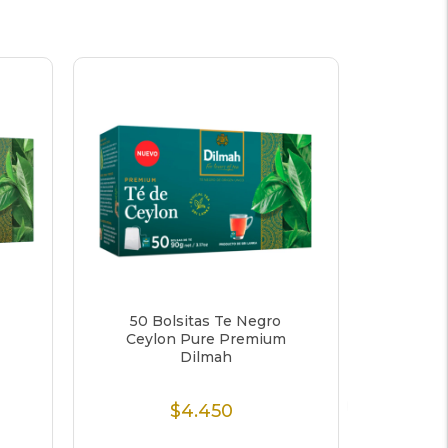
50 Bolsitas Te Negro
80 b
Ceylon Pure Premium
Prem
Dilmah
$4.450
$5
Precio
Normal