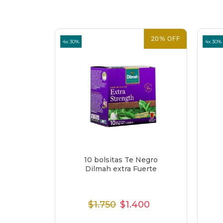
20% OFF
4x 30%
4x 30%
Negro
10 bolsitas Te Negro
emium
Dilmah extra Fuerte
$1.750
$1.400
o
Precio
Precio
Precio
al
Normal
de
unitario