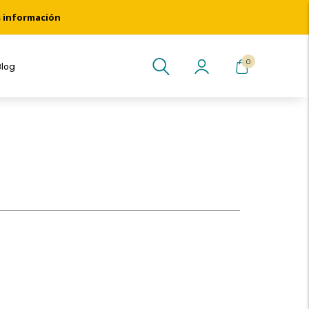
s información
0
Blog