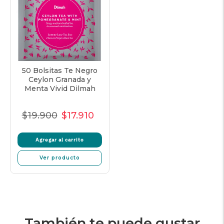
50 Bolsitas Te Negro
Ceylon Granada y
Menta Vivid Dilmah
$19.900
$17.910
Precio
Precio
Precio
Normal
de
unitario
Agregar al carrito
venta
Ver producto
También te puede gustar