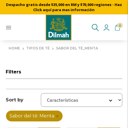
Despacho gratis desde $35,000 en RM y $70,000 regiones - Haz
Click aquí para mas información
0
›
›
HOME
TIPOS DE TÉ
SABOR DEL TÉ_MENTA
Filters
Sort by
Sabor del té: Menta