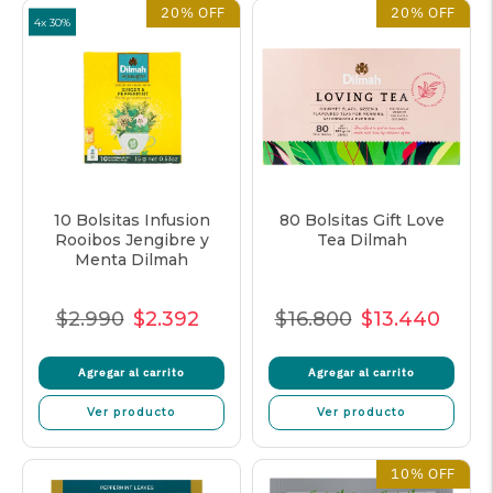
20% OFF
20% OFF
4x 30%
10 Bolsitas Infusion
80 Bolsitas Gift Love
Rooibos Jengibre y
Tea Dilmah
Menta Dilmah
$2.990
$2.392
$16.800
$13.440
Precio
Precio
Precio
Precio
Precio
Prec
Normal
de
unitario
Normal
de
unita
Agregar al carrito
Agregar al carrito
venta
venta
Ver producto
Ver producto
10% OFF