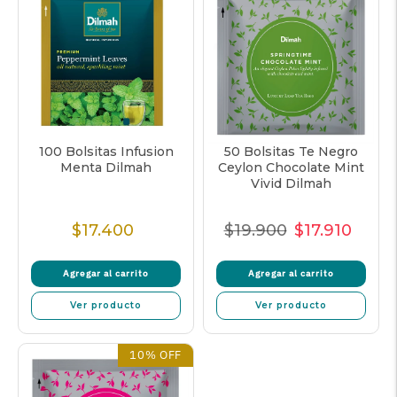
100 Bolsitas Infusion
50 Bolsitas Te Negro
Menta Dilmah
Ceylon Chocolate Mint
Vivid Dilmah
$17.400
$19.900
$17.910
Precio
Precio
Precio
Preci
Normal
Normal
de
unita
Agregar al carrito
Agregar al carrito
venta
Ver producto
Ver producto
10% OFF