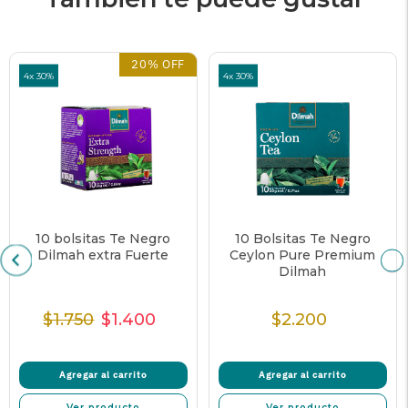
20% OFF
4x 30%
4x 30%
10 bolsitas Te Negro
10 Bolsitas Te Negro
Dilmah extra Fuerte
Ceylon Pure Premium
Dilmah
$1.750
$1.400
$2.200
Precio
Precio
Precio
Precio
Normal
de
unitario
Normal
venta
Agregar al carrito
Agregar al carrito
Ver producto
Ver producto