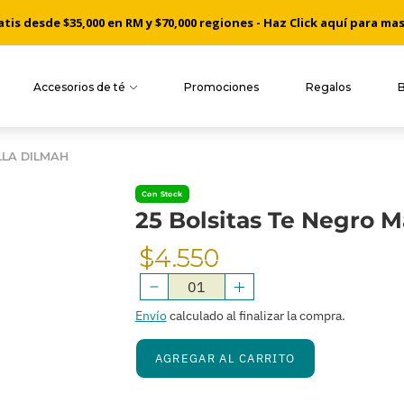
is desde $35,000 en RM y $70,000 regiones - Haz Click aquí para ma
Accesorios de té
Promociones
Regalos
LLA DILMAH
Con Stock
25 Bolsitas Te Negro M
$4.550
Precio
Normal
Envío
calculado al finalizar la compra.
AGREGAR AL CARRITO