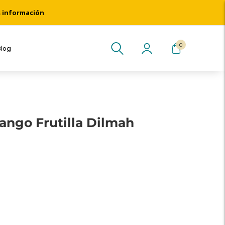
s información
0
Blog
ango Frutilla Dilmah