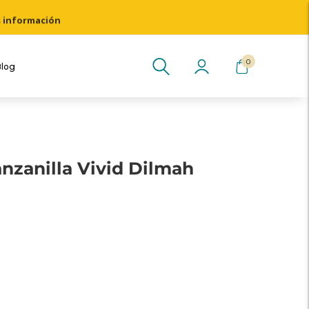
s información
0
Blog
anzanilla Vivid Dilmah