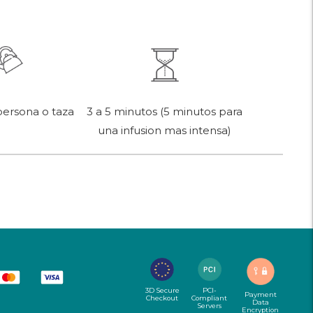
persona o taza
3 a 5 minutos (5 minutos para
una infusion mas intensa)
3D Secure
PCI-
Payment
Checkout
Compliant
Data
Servers
Encryption