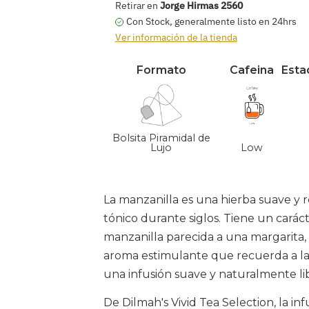
Retirar en
Jorge Hirmas 2560
Con Stock, generalmente listo en 24hrs
Ver información de la tienda
Formato
Cafeina
Esta
Bolsita Piramidal de
Lujo
Low
Agregar
producto
La manzanilla es una hierba suave y
a
tónico durante siglos. Tiene un carác
su
manzanilla parecida a una margarita, 
carrito
aroma estimulante que recuerda a l
una infusión suave y naturalmente lib
De Dilmah's Vivid Tea Selection, la i