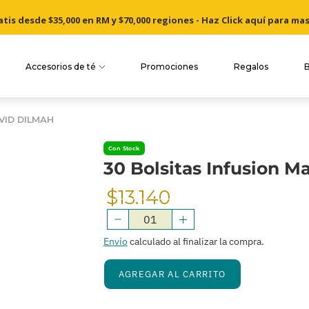
is desde $35,000 en RM y $70,000 regiones - Haz Click aquí para ma
Cosechado a mano desde nuestros jardines de té de Ceylon
Accesorios de té
Promociones
Regalos
VID DILMAH
Con Stock
30 Bolsitas Infusion M
$13.140
Precio
Normal
Envío
calculado al finalizar la compra.
AGREGAR AL CARRITO