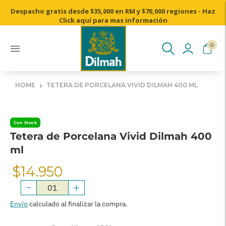
Despacho gratis desde $35,000 en RM y $70,000 regiones - Haz
Cosechado a mano desde nuestros jardines de té de Ceylon
Click aquí para mas información
0
›
HOME
TETERA DE PORCELANA VIVID DILMAH 400 ML
Con Stock
Tetera de Porcelana Vivid Dilmah 400
ml
$14.950
Precio
Normal
Envío
calculado al finalizar la compra.