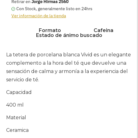
AGREGAR AL CARRITO
Retirar en
Jorge Hirmas 2560
Con Stock, generalmente listo en 24hrs
Ver información de la tienda
Formato
Cafeina
Estado de ánimo buscado
Agregar
producto
La tetera de porcelana blanca Vivid es un elegante
a
complemento a la hora del té que devuelve una
su
sensación de calma y armonía a la experiencia del
carrito
servicio de té.
Capacidad
400 ml
Material
Ceramica