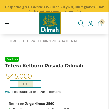
Despacho gratis desde $35,000 en RM y $70,000 regiones - Haz
Cosechado a mano desde nuestros jardines de té de Ceylon
Click aquí para mas información
0
›
HOME
TETERA KELBURN ROSADA DILMAH
Con Stock
Tetera Kelburn Rosada Dilmah
$45.000
Precio
Normal
Envío
calculado al finalizar la compra.
AGREGAR AL CARRITO
Retirar en
Jorge Hirmas 2560