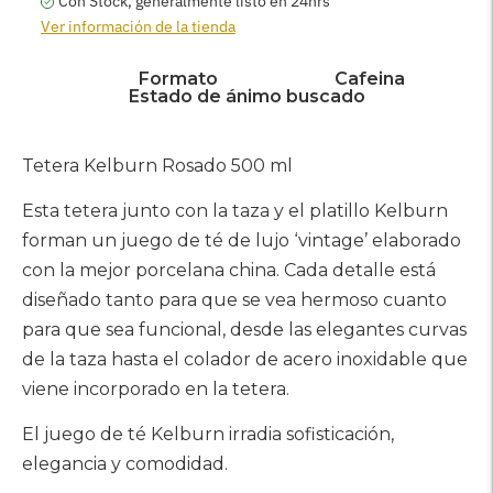
Con Stock, generalmente listo en 24hrs
Ver información de la tienda
Formato
Cafeina
Estado de ánimo buscado
Agregar
producto
Tetera Kelburn Rosado 500 ml
a
su
Esta tetera junto con la taza y el platillo Kelburn
carrito
forman un juego de té de lujo ‘vintage’ elaborado
con la mejor porcelana china. Cada detalle está
diseñado tanto para que se vea hermoso cuanto
para que sea funcional, desde las elegantes curvas
de la taza hasta el colador de acero inoxidable que
viene incorporado en la tetera.
El juego de té Kelburn irradia sofisticación,
elegancia y comodidad.