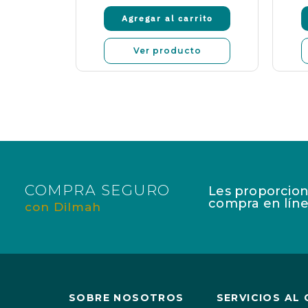
venta
rito
Agregar al carrito
o
Ver producto
COMPRA SEGURO
Les proporcion
compra en líne
con Dilmah
SOBRE NOSOTROS
SERVICIOS AL 