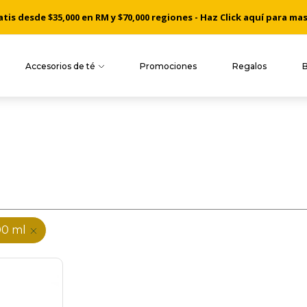
is desde $35,000 en RM y $70,000 regiones - Haz Click aquí para ma
Accesorios de té
Promociones
Regalos
00 ml