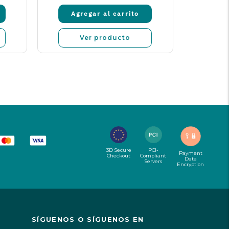
Agregar al carrito
Agr
Ver producto
3D Secure
PCI-
Payment
Checkout
Compliant
Data
Servers
Encryption
SÍGUENOS O SÍGUENOS EN