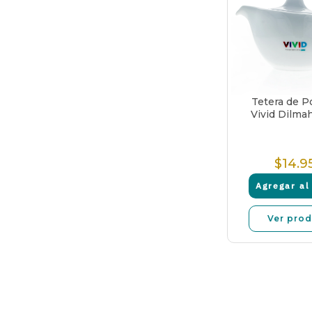
Tetera de P
Vivid Dilma
$14.9
P
N
Agregar al 
Ver pro