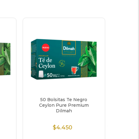
50 Bolsitas Te Negro
80 b
Ceylon Pure Premium
Prem
Dilmah
$4.450
$5
Precio
Normal