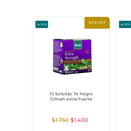
20% OFF
4x 30%
4x 30%
Negro
10 bolsitas Te Negro
emium
Dilmah extra Fuerte
$1.750
$1.400
o
Precio
Precio
Precio
al
Normal
de
unitario