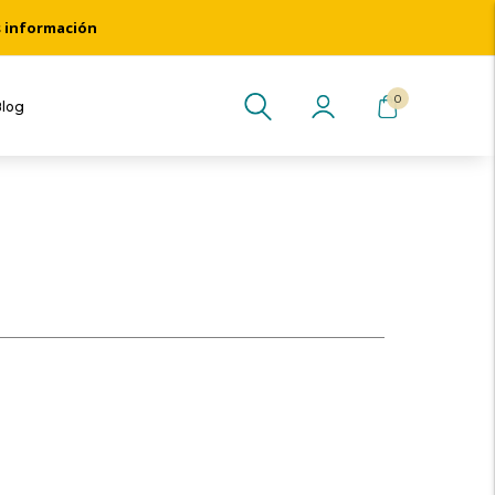
s información
0
Blog