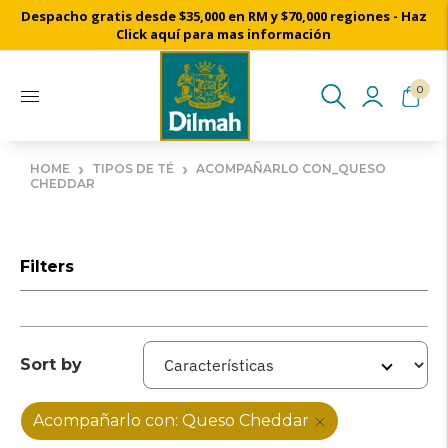
Despacho gratis desde $35,000 en RM y $70,000 regiones - Haz
Click aquí para mas información
0
›
›
HOME
TIPOS DE TÉ
ACOMPAÑARLO CON_QUESO
CHEDDAR
Filters
Sort by
Acompañarlo con: Queso Cheddar