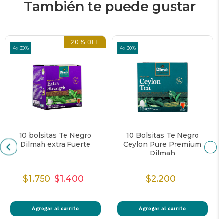
También te puede gustar
20% OFF
4x 30%
4x 30%
10 bolsitas Te Negro
10 Bolsitas Te Negro
Dilmah extra Fuerte
Ceylon Pure Premium
Dilmah
$1.750
$1.400
$2.200
Precio
Precio
Precio
Precio
Normal
de
unitario
Normal
venta
Agregar al carrito
Agregar al carrito