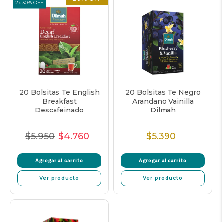
2x 30% OFF
20 Bolsitas Te English
20 Bolsitas Te Negro
Breakfast
Arandano Vainilla
Descafeinado
Dilmah
$5.950
$4.760
$5.390
Precio
Precio
Precio
Precio
Normal
de
unitario
Normal
Agregar al carrito
Agregar al carrito
venta
Ver producto
Ver producto