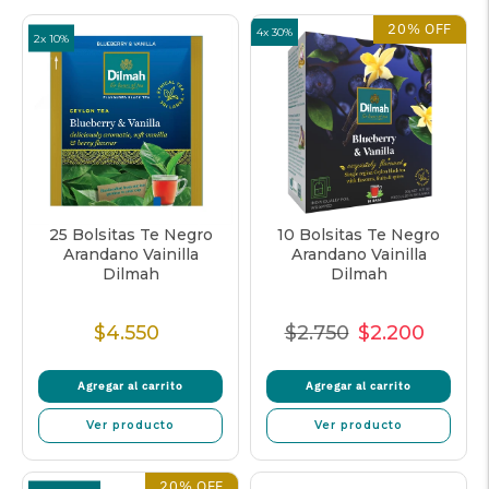
20% OFF
4x 30%
2x 10%
25 Bolsitas Te Negro
10 Bolsitas Te Negro
Arandano Vainilla
Arandano Vainilla
Dilmah
Dilmah
$4.550
$2.750
$2.200
Precio
Precio
Precio
Precio
Normal
Normal
de
unitar
Agregar al carrito
Agregar al carrito
venta
Ver producto
Ver producto
20% OFF