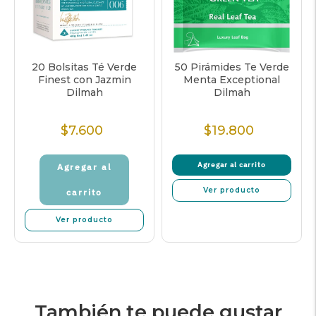
20 Bolsitas Té Verde
50 Pirámides Te Verde
Finest con Jazmin
Menta Exceptional
Dilmah
Dilmah
$7.600
$19.800
Precio
Precio
Normal
Normal
Agregar al carrito
Agregar al
Ver producto
carrito
Ver producto
También te puede gustar