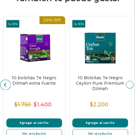
20% OFF
4x 30%
4x 30%
10 bolsitas Te Negro
10 Bolsitas Te Negro
Dilmah extra Fuerte
Ceylon Pure Premium
Dilmah
$1.750
$1.400
$2.200
Precio
Precio
Precio
Precio
Normal
de
unitario
Normal
venta
Agregar al carrito
Agregar al carrito
Ver producto
Ver producto