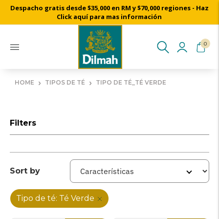
Despacho gratis desde $35,000 en RM y $70,000 regiones - Haz
Click aquí para mas información
0
›
›
HOME
TIPOS DE TÉ
TIPO DE TÉ_TÉ VERDE
Filters
Sort by
Tipo de té: Té Verde