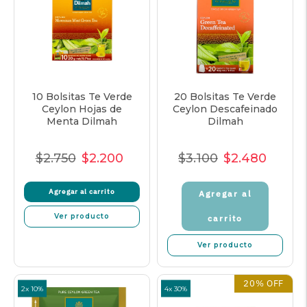
10 Bolsitas Te Verde
20 Bolsitas Te Verde
Ceylon Hojas de
Ceylon Descafeinado
Menta Dilmah
Dilmah
$2.750
$2.200
$3.100
$2.480
Precio
Precio
Precio
Precio
Precio
Precio
Normal
de
unitario
Normal
de
unitar
Agregar al carrito
venta
Agregar al
venta
Ver producto
carrito
Ver producto
20% OFF
2x 10%
4x 30%