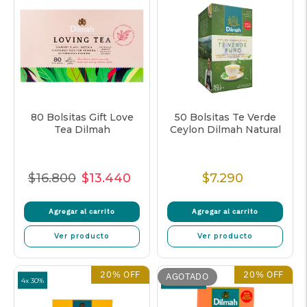
80 Bolsitas Gift Love
50 Bolsitas Te Verde
Tea Dilmah
Ceylon Dilmah Natural
$16.800
$13.440
$7.290
Precio
Precio
Precio
Precio
Normal
de
unitario
Normal
Agregar al carrito
Agregar al carrito
venta
Ver producto
Ver producto
20% OFF
20% OFF
AGOTADO
4x 30%
2x 30% OFF