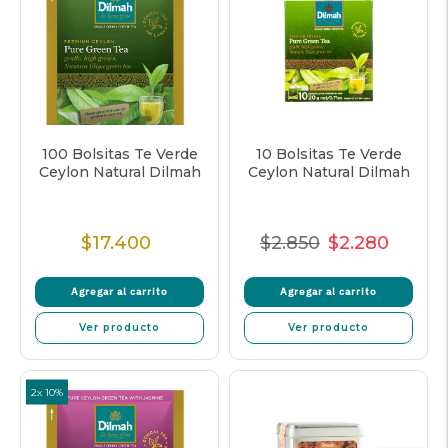
100 Bolsitas Te Verde
10 Bolsitas Te Verde
Ceylon Natural Dilmah
Ceylon Natural Dilmah
$17.400
$2.850
$2.280
Precio
Precio
Precio
Precio
Normal
Normal
de
unitar
Agregar al carrito
Agregar al carrito
venta
Ver producto
Ver producto
2x 10%