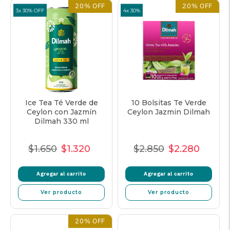
20% OFF
20% OFF
3x 30% OFF
4x 30%
Ice Tea Té Verde de
10 Bolsitas Te Verde
Ceylon con Jazmín
Ceylon Jazmin Dilmah
Dilmah 330 ml
$1.650
$1.320
$2.850
$2.280
Precio
Precio
Precio
Precio
Precio
Precio
Normal
de
unitario
Normal
de
unitar
Agregar al carrito
Agregar al carrito
venta
venta
Ver producto
Ver producto
20% OFF