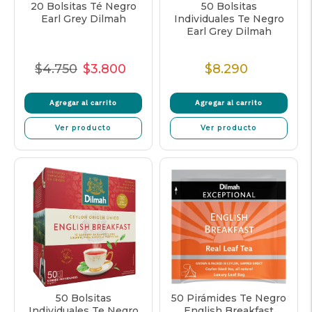
20 Bolsitas Té Negro
50 Bolsitas
Earl Grey Dilmah
Individuales Te Negro
Earl Grey Dilmah
$4.750
$3.800
$8.290
Precio
Precio
Precio
Precio
Normal
de
unitario
Normal
Agregar al carrito
Agregar al carrito
venta
Ver producto
Ver producto
50 Bolsitas
50 Pirámides Te Negro
Individuales Te Negro
English Breakfast