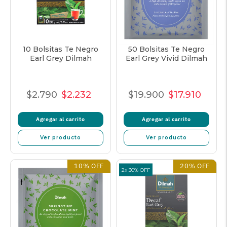
10 Bolsitas Te Negro
50 Bolsitas Te Negro
Earl Grey Dilmah
Earl Grey Vivid Dilmah
$2.790
$2.232
$19.900
$17.910
Precio
Precio
Precio
Precio
Precio
Preci
Normal
de
unitario
Normal
de
unita
Agregar al carrito
Agregar al carrito
venta
venta
Ver producto
Ver producto
10% OFF
20% OFF
2x 30% OFF