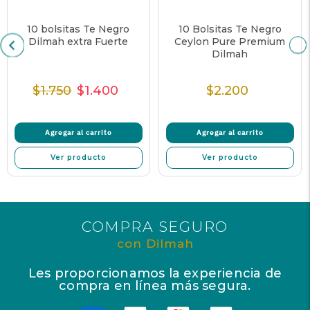
10 bolsitas Te Negro
10 Bolsitas Te Negro
Dilmah extra Fuerte
Ceylon Pure Premium
Dilmah
$1.750
$1.400
$2.200
Precio
Precio
Precio
Precio
Normal
de
unitario
Normal
venta
Agregar al carrito
Agregar al carrito
Ver producto
Ver producto
COMPRA SEGURO
con Dilmah
Les proporcionamos la experiencia de
compra en línea más segura.