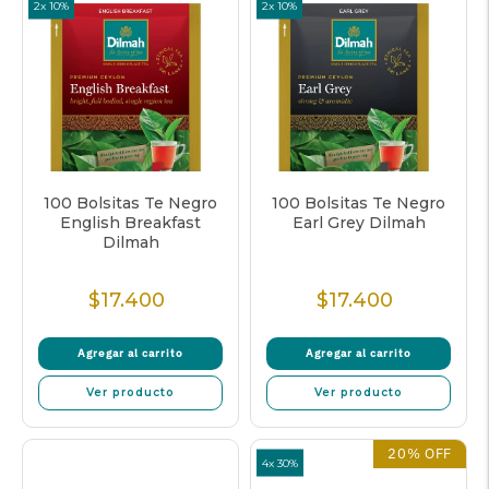
2x 10%
2x 10%
100 Bolsitas Te Negro
100 Bolsitas Te Negro
English Breakfast
Earl Grey Dilmah
Dilmah
$17.400
$17.400
Precio
Precio
Normal
Normal
Agregar al carrito
Agregar al carrito
Ver producto
Ver producto
20% OFF
4x 30%