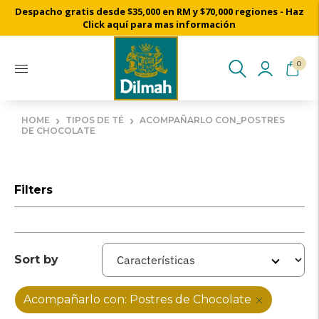
Despacho gratis desde $35,000 en RM y $70,000 regiones - Haz
Click aquí para mas información
0
›
›
HOME
TIPOS DE TÉ
ACOMPAÑARLO CON_POSTRES
DE CHOCOLATE
Filters
Sort by
Acompañarlo con: Postres de Chocolate