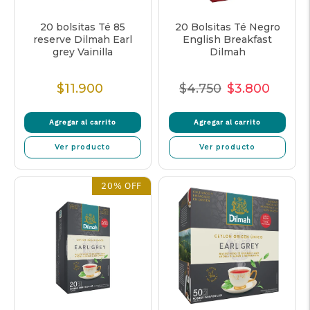
20 bolsitas Té 85
20 Bolsitas Té Negro
reserve Dilmah Earl
English Breakfast
grey Vainilla
Dilmah
$11.900
$4.750
$3.800
Precio
Precio
Precio
Precio
Normal
Normal
de
unitar
Agregar al carrito
Agregar al carrito
venta
Ver producto
Ver producto
20% OFF