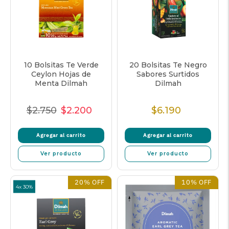
10 Bolsitas Te Verde
20 Bolsitas Te Negro
Ceylon Hojas de
Sabores Surtidos
Menta Dilmah
Dilmah
$2.750
$2.200
$6.190
Precio
Precio
Precio
Precio
Normal
de
unitario
Normal
Agregar al carrito
Agregar al carrito
venta
Ver producto
Ver producto
20% OFF
10% OFF
4x 30%