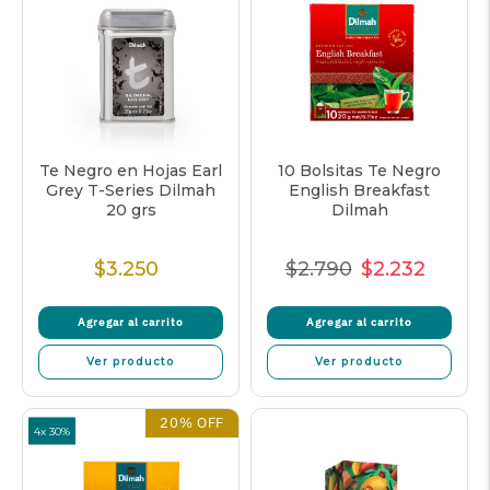
Te Negro en Hojas Earl
10 Bolsitas Te Negro
Grey T-Series Dilmah
English Breakfast
20 grs
Dilmah
$3.250
$2.790
$2.232
Precio
Precio
Precio
Precio
Normal
Normal
de
unitar
Agregar al carrito
Agregar al carrito
venta
Ver producto
Ver producto
20% OFF
4x 30%